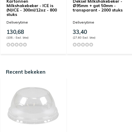
Kartonnen
Deksel Milkshakebeker -
Milkshakebeker - ICE is
Ø95mm + gat 50mm -
(N)ICE - 300ml/12oz - 800
transparant - 2000 stuks
stuks
Deliverytime
Deliverytime
130,68
33,40
(108,- Excl. btw)
(27,60 Excl. btw)
Recent bekeken