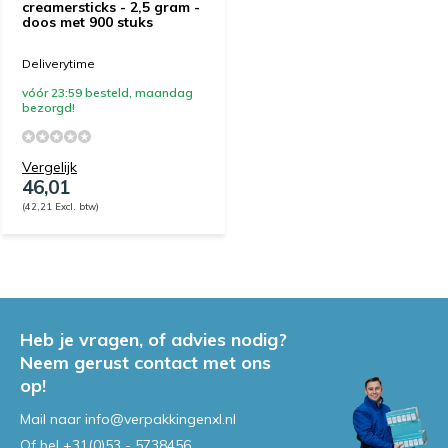
creamersticks - 2,5 gram -
doos met 900 stuks
Deliverytime
vóór 23:59 besteld, maandag
bezorgd!
Vergelijk
46,01
(42,21 Excl. btw)
Heb je vragen, of advies nodig?
Neem gerust contact met ons
op!
Mail naar
info@verpakkingenxl.nl
Of bel
+31(0)53 - 5738456