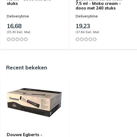
stuks
7,5 ml - Moka cream -
doos met 240 stuks
Deliverytime
Deliverytime
16,68
19,23
(15,30 Excl. btw)
(17,64 Excl. btw)
Recent bekeken
Douwe Egberts -