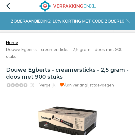
ZOMERAANBIEDING: 10% KORTING MET CODE ZOMER10
menu
zoeken
inloggen
wishlist
contact
winkelwagen
home
Home
Douwe Egberts - creamersticks - 2,5 gram - doos met 900
stuks
Douwe Egberts - creamersticks - 2,5 gram -
doos met 900 stuks
(0)
Vergelijk
Aan verlanglijst toevoegen