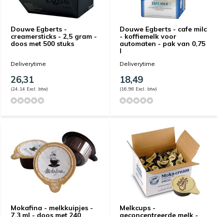
Douwe Egberts -
Douwe Egberts - cafe milc
creamersticks - 2,5 gram -
- koffiemelk voor
doos met 500 stuks
automaten - pak van 0,75
l
Deliverytime
Deliverytime
26,31
18,49
(24,14 Excl. btw)
(16,96 Excl. btw)
Mokafina - melkkuipjes -
Melkcups -
7,3 ml - doos met 240
geconcentreerde melk -