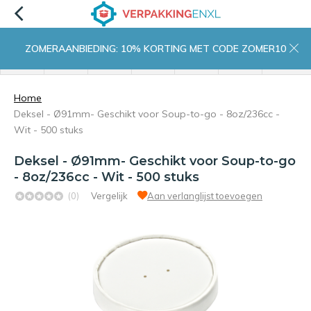
ZOMERAANBIEDING: 10% KORTING MET CODE ZOMER10
menu
zoeken
inloggen
wishlist
contact
winkelwagen
home
Home
Deksel - Ø91mm- Geschikt voor Soup-to-go - 8oz/236cc -
Wit - 500 stuks
Deksel - Ø91mm- Geschikt voor Soup-to-go
- 8oz/236cc - Wit - 500 stuks
(0)
Vergelijk
Aan verlanglijst toevoegen