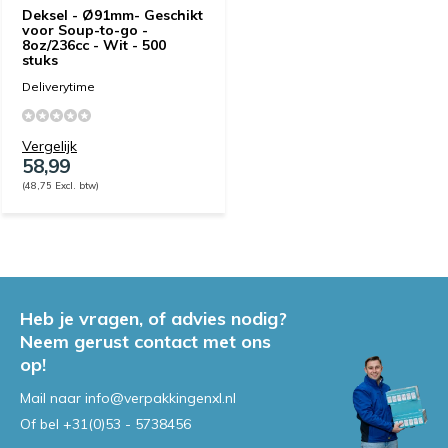
Deksel - Ø91mm- Geschikt
voor Soup-to-go -
8oz/236cc - Wit - 500
stuks
Deliverytime
Vergelijk
58,99
(48,75 Excl. btw)
Heb je vragen, of advies nodig?
Neem gerust contact met ons
op!
Mail naar
info@verpakkingenxl.nl
Of bel
+31(0)53 - 5738456