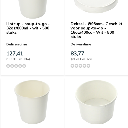
Hotcup - soup-to-go -
Deksel - Ø98mm- Geschikt
32oz/800ml - wit - 500
voor soup-to-go -
stuks
16oz/400cc - Wit - 500
stuks
Deliverytime
Deliverytime
127,41
83,77
(105,30 Excl. btw)
(69,23 Excl. btw)