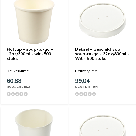
Hotcup - soup-to-go -
Deksel - Geschikt voor
12oz/300ml - wit -500
soup-to-go - 32oz/800ml -
stuks
Wit - 500 stuks
Deliverytime
Deliverytime
60,88
99,04
(50,31 Excl. btw)
(81,85 Excl. btw)