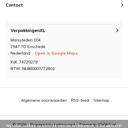
Contact
VerpakkingenXL
Marssteden 104
7547 TD Enschede
Nederland
Open in Google Maps
KvK: 74720279
BTW: NL860003772B01
Algemene voorwaarden
RSS-feed
Sitemap
© 2026 - Powered by
Lightspeed
- Theme by
DMWS.nl
Wij slaan cookies op om onze website te verbeteren. Is dat akkoord?