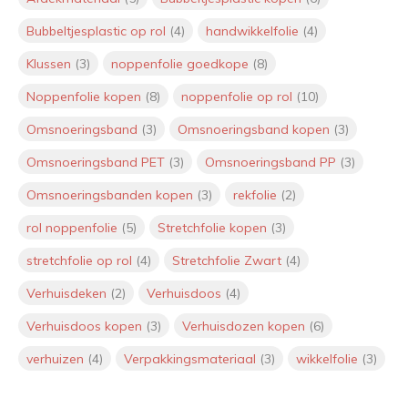
Door
Lily
Bubbeltjesplastic op rol
(4)
handwikkelfolie
(4)
Klussen
(3)
noppenfolie goedkope
(8)
Interview Lily van Maanen: Jouw
persoonlijke aanspreekpunt bij
Noppenfolie kopen
(8)
noppenfolie op rol
(10)
VerpakkingenXL
Omsnoeringsband
(3)
Omsnoeringsband kopen
(3)
Interview met Roderick Klaver:
Omsnoeringsband PET
(3)
Omsnoeringsband PP
(3)
Nieuwe mede-eigenaar
VerpakkingenXL
Omsnoeringsbanden kopen
(3)
rekfolie
(2)
Door
Roderick
rol noppenfolie
(5)
Stretchfolie kopen
(3)
stretchfolie op rol
(4)
Stretchfolie Zwart
(4)
Mag een pizzadoos bij het oud
papier? Alles wat je moet weten
Verhuisdeken
(2)
Verhuisdoos
(4)
over recycling
Door
Jeroen
Verhuisdoos kopen
(3)
Verhuisdozen kopen
(6)
Onze luchtkussen enveloppen
verhuizen
(4)
Verpakkingsmateriaal
(3)
wikkelfolie
(3)
zijn nu klaar voor verzending
binnen de hele EU (inclusief
Frankrijk en Spanje)