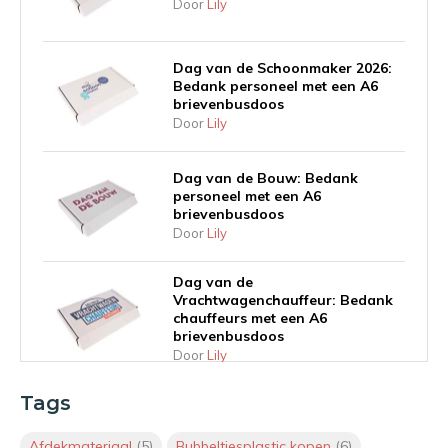
Door
Lily
Dag van de Schoonmaker 2026:
Bedank personeel met een A6
brievenbusdoos
Door
Lily
Dag van de Bouw: Bedank
personeel met een A6
brievenbusdoos
Door
Lily
Dag van de
Vrachtwagenchauffeur: Bedank
chauffeurs met een A6
brievenbusdoos
Door
Lily
Tags
Inhaakkalender 2026: Geef
waardering vorm met de juiste
themaverpakking
Afdekmateriaal
(5)
Bubbeltjesplastic kopen
(6)