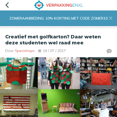
ZOMERAANBIEDING: 10% KORTING MET CODE ZOMER10
menu
zoeken
inloggen
wishlist
contact
winkelwagen
home
Creatief met golfkarton? Daar weten
deze studenten wel raad mee
Door
Specishops
14 / 07 / 2017
0