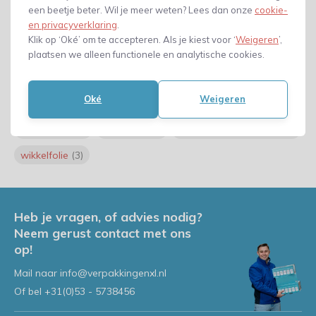
Omsnoeringsband PET
(3)
Omsnoeringsband PP
(3)
een beetje beter. Wil je meer weten? Lees dan onze
cookie-
en privacyverklaring
.
Omsnoeringsbanden kopen
(3)
rol noppenfolie
(5)
Klik op ‘Oké’ om te accepteren. Als je kiest voor ‘
Weigeren
’,
Stretchfolie kopen
(3)
stretchfolie op rol
(4)
plaatsen we alleen functionele en analytische cookies.
Stretchfolie Zwart
(4)
transport
(2)
Verhuisdoos
(4)
Oké
Weigeren
Verhuisdoos kopen
(3)
Verhuisdozen kopen
(6)
Verhuistips
(2)
verhuizen
(4)
Verpakkingsmateriaal
(3)
wikkelfolie
(3)
Heb je vragen, of advies nodig?
Neem gerust contact met ons
op!
Mail naar
info@verpakkingenxl.nl
Of bel
+31(0)53 - 5738456