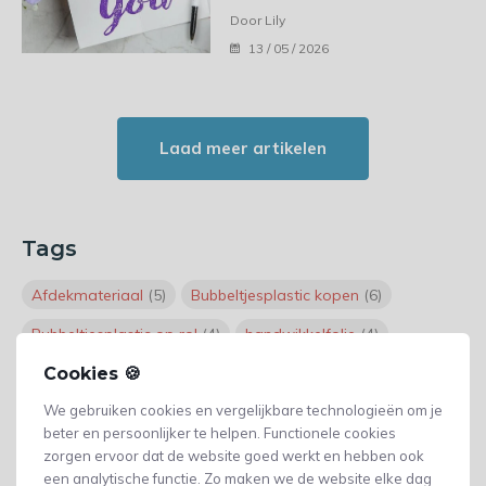
Door Lily
13 / 05 / 2026
Laad meer artikelen
Tags
Afdekmateriaal
(5)
Bubbeltjesplastic kopen
(6)
Bubbeltjesplastic op rol
(4)
handwikkelfolie
(4)
Klussen
Cookies 🍪
(3)
noppenfolie goedkope
(8)
We gebruiken cookies en vergelijkbare technologieën om je
Noppenfolie kopen
(8)
noppenfolie op rol
(10)
beter en persoonlijker te helpen. Functionele cookies
Omsnoeringsband
(3)
Omsnoeringsband kopen
(3)
zorgen ervoor dat de website goed werkt en hebben ook
een analytische functie. Zo maken we de website elke dag