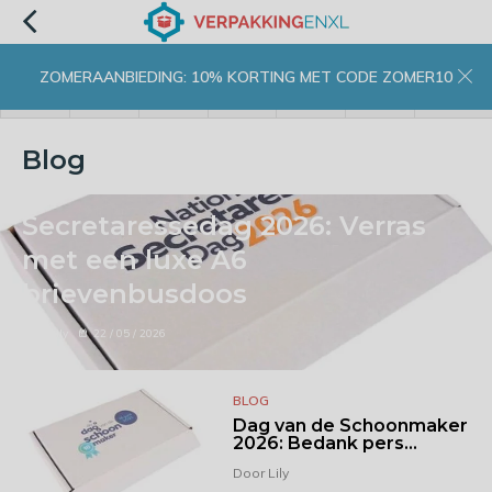
ZOMERAANBIEDING: 10% KORTING MET CODE ZOMER10
menu
zoeken
inloggen
wishlist
contact
winkelwagen
home
Blog
Secretaressedag 2026: Verras
met een luxe A6
brievenbusdoos
Door Lily
22 / 05 / 2026
BLOG
Dag van de Schoonmaker
2026: Bedank pers...
Door Lily