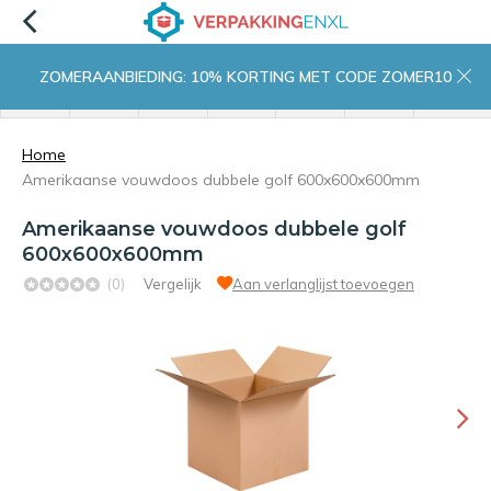
ZOMERAANBIEDING: 10% KORTING MET CODE ZOMER10
menu
zoeken
inloggen
wishlist
contact
winkelwagen
home
Home
Amerikaanse vouwdoos dubbele golf 600x600x600mm
Amerikaanse vouwdoos dubbele golf
600x600x600mm
(0)
Vergelijk
Aan verlanglijst toevoegen