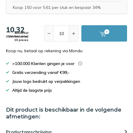
Koop 150 voor 5,61 per stuk en bespaar 34%
10,32
Minimaal
(8,53 Excl. btw)
bestelaantal:
10 pieces
Koop nu, betaal op rekening via Mondu
>100.000 Klanten gingen je voor
Gratis verzending vanaf €99,-
Jouw logo bedrukt op verpakkingen
Altijd de laagste prijs
Dit product is beschikbaar in de volgende
afmetingen:
Productomschrijving