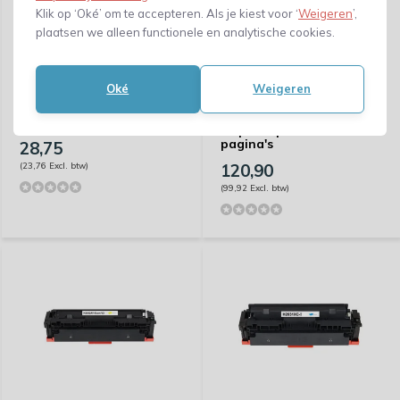
Klik op ‘Oké’ om te accepteren. Als je kiest voor ‘
Weigeren
’,
plaatsen we alleen functionele en analytische cookies.
Huismerk HP
Oké
Weigeren
953YXL(953XL) -
Huismerk HP
Capaciteit: 1.600 pagina's
W2032A(415A)-compat
chip - Capaciteit: 2.100
pagina's
28,75
(23,76 Excl. btw)
120,90
(99,92 Excl. btw)