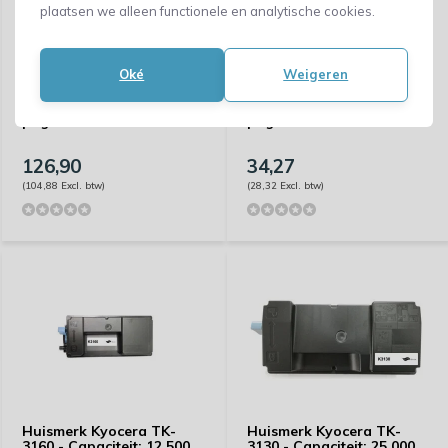
plaatsen we alleen functionele en analytische cookies.
Oké
Weigeren
Huismerk Kyocera TK-
Huismerk Kyocera TK-
7105 - Capaciteit: 20.000
3170 - Capaciteit: 15.500
pagina's
pagina's
126,90
34,27
(104,88 Excl. btw)
(28,32 Excl. btw)
Huismerk Kyocera TK-
Huismerk Kyocera TK-
3160 - Capaciteit: 12.500
3130 - Capaciteit: 25.000