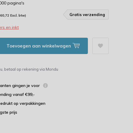
.000 pagina's
Gratis verzending
160,72 Excl. btw)
rs en inkt
Toevoegen aan winkelwagen
u, betaal op rekening via Mondu
lanten gingen je voor
ending vanaf €99,-
bedrukt op verpakkingen
agste prijs