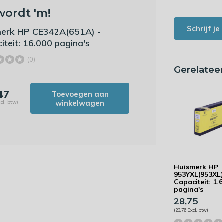
wordt 'm!
Schrijf j
erk HP CE342A(651A) -
iteit: 16.000 pagina's
(0)
Gerelatee
47
Toevoegen aan
winkelwagen
cl. btw)
Huismerk HP
953YXL(953XL)
Capaciteit: 1.
pagina's
28,75
(23,76 Excl. btw)