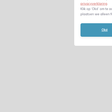
privacyverklaring
.
Klik op ‘Oké’ om te a
plaatsen we alleen f
Oké