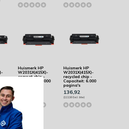
Huismerk HP
Huismerk HP
)-
W2031X(415X)-
W2031X(415X)-
-
compat chip -
recycled chip -
100
Capaciteit: 6.000
Capaciteit: 6.000
pagina's
pagina's
131,94
136,92
(109,04 Excl. btw)
(113,16 Excl. btw)