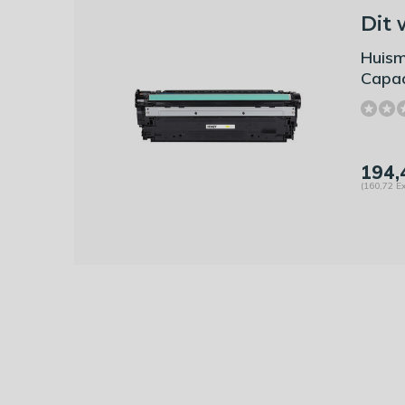
Dit 
Huism
Capac
194,
(160,72 Ex