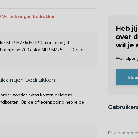
 / Verpakkingen bedrukken
Heb ji
over d
color MFP M775dn,HP Color LaserJet
wil je
 Enterprise 700 color MFP M775z,HP Color
We helpen 
Stuu
pakkingen bedrukken
order zonder extra kosten geleverd.
endkosten. Op de afrekenpagina heb je de
Gebruiker
Er zijn nog ge