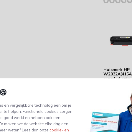
Huismerk HP
W2032A(415A
recycled chip 
Capaciteit: 2.
pagina's
🍪
125,89
(104,04 Excl. btw)
s en vergelijkbare technologieën om je
er te helpen. Functionele cookies zorgen
te goed werkt en hebben ook een
. Zo maken we de website elke dag een
e meer weten? Lees dan onze
cookie- en