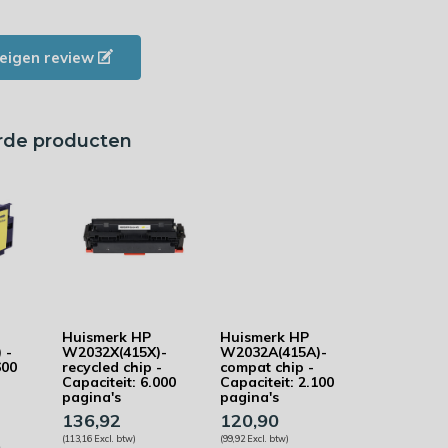
e eigen review
rde producten
Huismerk HP
Huismerk HP
 -
W2032X(415X)-
W2032A(415A)-
600
recycled chip -
compat chip -
Capaciteit: 6.000
Capaciteit: 2.100
pagina's
pagina's
136,92
120,90
(113,16 Excl. btw)
(99,92 Excl. btw)