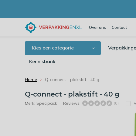
Over ons
Contact
Kies een categorie
Verpakkinge
Kennisbank
Home
Q-connect - plakstift - 40 g
Q-connect - plakstift - 40 g
Merk:
Specipack
Reviews:
V
(0)