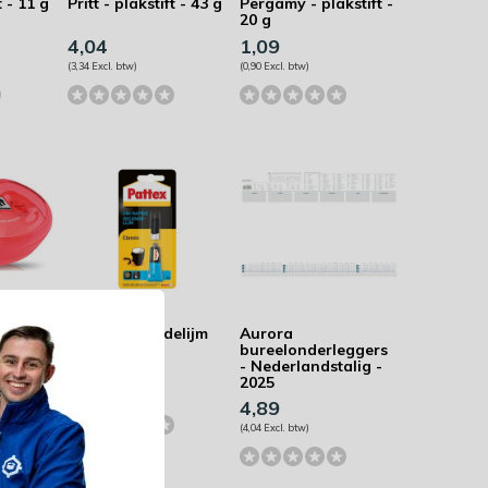
t - 11 g
Pritt - plakstift - 43 g
Pergamy - plakstift -
20 g
4,04
1,09
(3,34 Excl. btw)
(0,90 Excl. btw)
 -
Pattex secondelijm
Aurora
Classic
bureelonderleggers
- Nederlandstalig -
7,38
2025
(6,10 Excl. btw)
4,89
(4,04 Excl. btw)