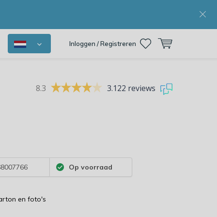
Inloggen / Registreren
8.3
3.122 reviews
8007766
Op voorraad
arton en foto's