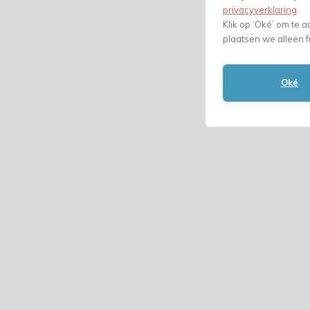
privacyverklaring
.
Klik op ‘Oké’ om te a
plaatsen we alleen f
Oké