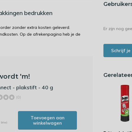
Gebruiker
pakkingen bedrukken
order zonder extra kosten geleverd.
Er zijn nog ge
endkosten. Op de afrekenpagina heb je de
Schrijf j
Gerelatee
wordt 'm!
nect - plakstift - 40 g
(0)
Toevoegen aan
winkelwagen
. btw)