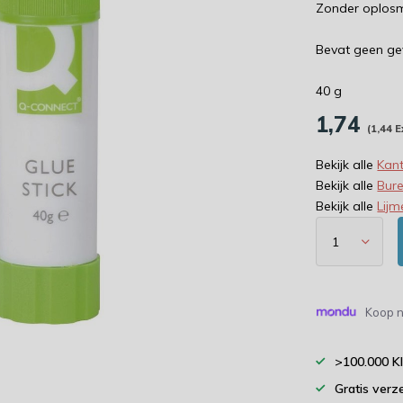
Zonder oplos
Bevat geen gev
40 g
1,74
(1,44 E
Bekijk alle
Kant
Bekijk alle
Bur
Bekijk alle
Lijm
Koop n
>100.000 K
Gratis verz