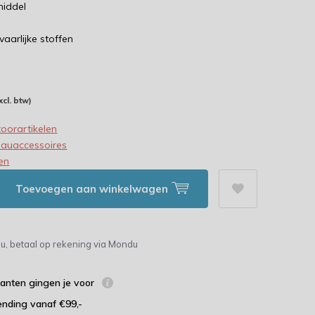
middel
aarlijke stoffen
xcl. btw)
oorartikelen
eauaccessoires
en
Toevoegen aan winkelwagen
u, betaal op rekening via Mondu
lanten gingen je voor
ending vanaf €99,-