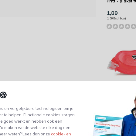
Pritt - plakstif
1,89
(1,56 Excl. btw)
🍪
Pritt Lijmroller
Compact -
Permanent
4,77
s en vergelijkbare technologieën om je
er te helpen. Functionele cookies zorgen
(3,94 Excl. btw)
te goed werkt en hebben ook een
. Zo maken we de website elke dag een
e meer weten? Lees dan onze
cookie- en