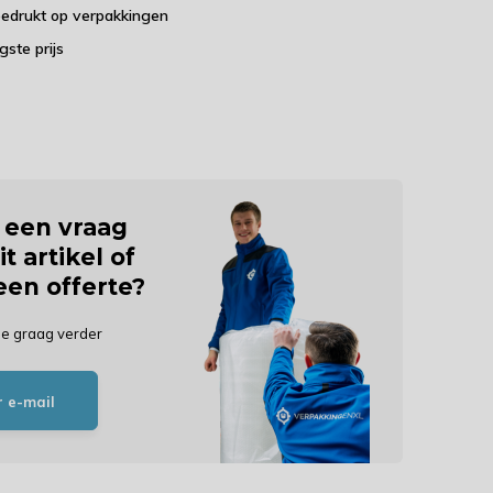
bedrukt op verpakkingen
agste prijs
j een vraag
it artikel of
 een offerte?
je graag verder
r e-mail