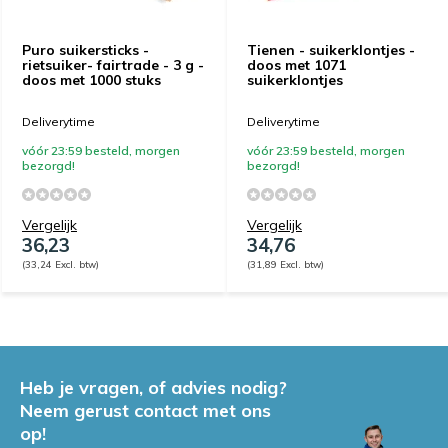
Puro suikersticks -
Tienen - suikerklontjes -
rietsuiker- fairtrade - 3 g -
doos met 1071
doos met 1000 stuks
suikerklontjes
Deliverytime
Deliverytime
vóór 23:59 besteld, morgen
vóór 23:59 besteld, morgen
bezorgd!
bezorgd!
Vergelijk
Vergelijk
36,23
34,76
(33,24 Excl. btw)
(31,89 Excl. btw)
Heb je vragen, of advies nodig?
Neem gerust contact met ons
op!