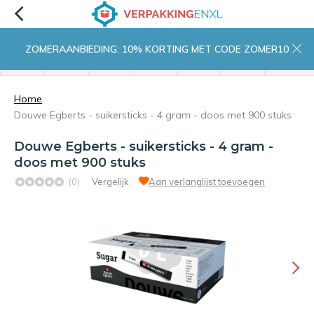
ZOMERAANBIEDING: 10% KORTING MET CODE ZOMER10
menu
zoeken
inloggen
wishlist
contact
winkelwagen
home
Home
Douwe Egberts - suikersticks - 4 gram - doos met 900 stuks
Douwe Egberts - suikersticks - 4 gram -
doos met 900 stuks
(0)
Vergelijk
Aan verlanglijst toevoegen