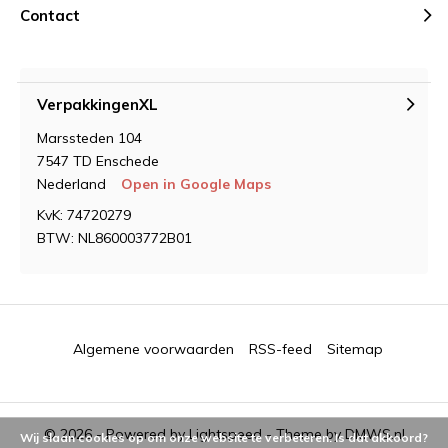
Contact
VerpakkingenXL
Marssteden 104
7547 TD Enschede
Nederland
Open in Google Maps
KvK: 74720279
BTW: NL860003772B01
Algemene voorwaarden
RSS-feed
Sitemap
© 2026 - Powered by
Lightspeed
- Theme by
DMWS.nl
Wij slaan cookies op om onze website te verbeteren. Is dat akkoord?