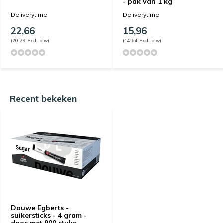
- pak van 1 kg
Deliverytime
Deliverytime
22,66
15,96
(20,79 Excl. btw)
(14,64 Excl. btw)
Recent bekeken
Douwe Egberts -
suikersticks - 4 gram -
doos met 900 stuks