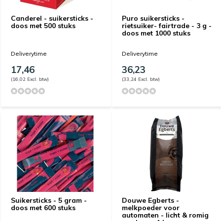
Canderel - suikersticks -
Puro suikersticks -
doos met 500 stuks
rietsuiker- fairtrade - 3 g -
doos met 1000 stuks
Deliverytime
Deliverytime
17,46
36,23
(16,02 Excl. btw)
(33,24 Excl. btw)
Suikersticks - 5 gram -
Douwe Egberts -
doos met 600 stuks
melkpoeder voor
automaten - licht & romig