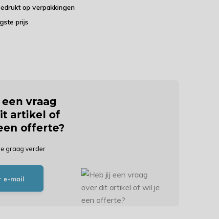
bedrukt op verpakkingen
agste prijs
j een vraag
it artikel of
 een offerte?
je graag verder
r e-mail