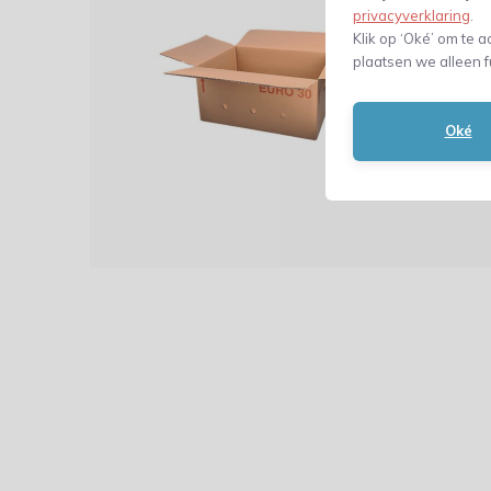
cm - 
privacyverklaring
.
handg
Klik op ‘Oké’ om te a
plaatsen we alleen f
Oké
2,24
(1,85 Excl