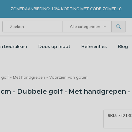
ZOMERAANBIEDING: 10% KORTING MET CODE ZOMER10
Alle categorieën
n bedrukken
Doos op maat
Referenties
Blog
e golf - Met handgrepen - Voorzien van gaten
0 cm - Dubbele golf - Met handgrepen -
SKU:
74213