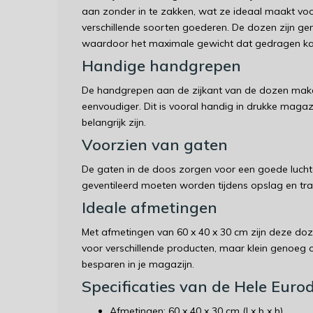
aan zonder in te zakken, wat ze ideaal maakt vo
verschillende soorten goederen. De dozen zijn gema
waardoor het maximale gewicht dat gedragen kan
Handige handgrepen
De handgrepen aan de zijkant van de dozen maken 
eenvoudiger. Dit is vooral handig in drukke magazi
belangrijk zijn.
Voorzien van gaten
De gaten in de doos zorgen voor een goede luchtci
geventileerd moeten worden tijdens opslag en tra
Ideale afmetingen
Met afmetingen van 60 x 40 x 30 cm zijn deze doze
voor verschillende producten, maar klein genoeg o
besparen in je magazijn.
Specificaties van de Hele Euro
Afmetingen: 60 x 40 x 30 cm (l x b x h)