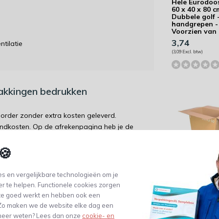
Hele Eurodoos
60 x 40 x 80 c
Dubbele golf 
handgrepen -
Voorzien van
3,74
tilatie
(3,09 Excl. btw)
pakkingen bedrukken
order zonder extra kosten geleverd.
endkosten. Op de afrekenpagina heb je de
🍪
Hele Eurodoos
s en vergelijkbare technologieën om je
60 x 40 x 60 c
er te helpen. Functionele cookies zorgen
Dubbele golf 
handgrepen
wordt 'm!
te goed werkt en hebben ook een
2,37
. Zo maken we de website elke dag een
Eurodoos 30 - 60 x 40 x 30
(1,96 Excl. btw)
e meer weten? Lees dan onze
cookie- en