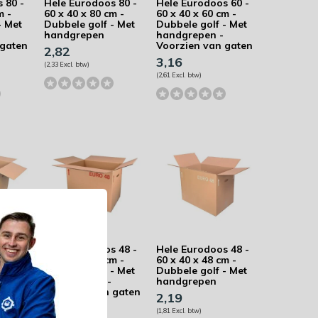
 80 -
Hele Eurodoos 80 -
Hele Eurodoos 60 -
m -
60 x 40 x 80 cm -
60 x 40 x 60 cm -
- Met
Dubbele golf - Met
Dubbele golf - Met
handgrepen
handgrepen -
 gaten
Voorzien van gaten
2,82
3,16
(2,33 Excl. btw)
(2,61 Excl. btw)
 60 -
Hele Eurodoos 48 -
Hele Eurodoos 48 -
m -
60 x 40 x 48 cm -
60 x 40 x 48 cm -
- Met
Dubbele golf - Met
Dubbele golf - Met
handgrepen -
handgrepen
Voorzien van gaten
2,19
3,39
(1,81 Excl. btw)