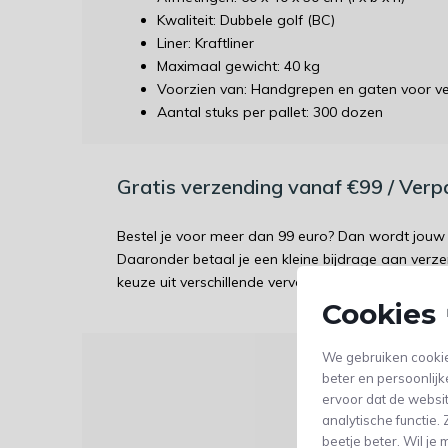
Kwaliteit: Dubbele golf (BC)
Liner: Kraftliner
Maximaal gewicht: 40 kg
Voorzien van: Handgrepen en gaten voor ven
Aantal stuks per pallet: 300 dozen
Gratis verzending vanaf €99 / Ver
Bestel je voor meer dan 99 euro? Dan wordt jouw 
Daaronder betaal je een kleine bijdrage aan verz
keuze uit verschillende vervoerders.
Cookies 
We gebruiken cookie
beter en persoonlijk
Dit 
ervoor dat de websi
analytische functie
Hele 
beetje beter. Wil j