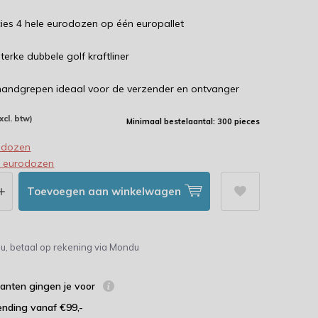
ies 4 hele eurodozen op één europallet
terke dubbele golf kraftliner
handgrepen ideaal voor de verzender en ontvanger
xcl. btw)
Minimaal bestelaantal: 300 pieces
odozen
e eurodozen
Toevoegen aan winkelwagen
u, betaal op rekening via Mondu
lanten gingen je voor
ending vanaf €99,-