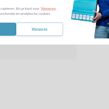
Dubbele golf - Met
repen - Voorzien van gaten
ccepteren. Als je kiest voor ‘
Weigeren
’,
unctionele en analytische cookies.
(0)
Weigeren
Toevoegen aan
winkelwagen
. btw)