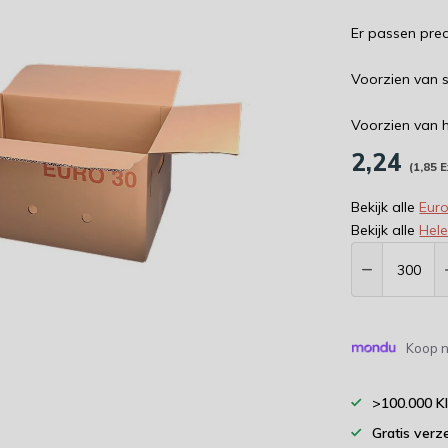
Er passen prec
Voorzien van s
Voorzien van 
2,24
(1,85 E
Bekijk alle
Eur
Bekijk alle
Hel
Koop n
>100.000 K
Gratis verz