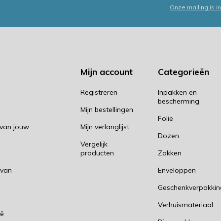
Onze mailing is 
Mijn account
Categorieën
Registreren
Inpakken en
bescherming
Mijn bestellingen
Folie
 van jouw
Mijn verlanglijst
Dozen
Vergelijk
producten
Zakken
 van
Enveloppen
Geschenkverpakki
n
Verhuismateriaal
ië