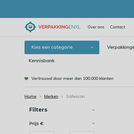
Over ons
Contact
Kies een categorie
Verpakking
Kennisbank
Vertrouwd door meer dan 100.000 klanten
Home
Merken
Safescan
Sorteren op:
Filters
Prijs
€