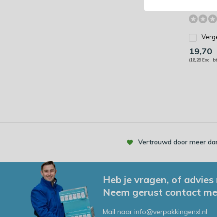
maandag 
Verge
19,70
(16,28 Excl. b
Vertrouwd door meer dan
Heb je vragen, of advies
Neem gerust contact me
Mail naar
info@verpakkingenxl.nl