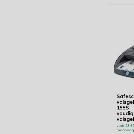
Safesc
valsge
155S -
voudig
valsge
vóór 23:59
maandag 