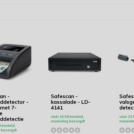
an -
Safescan -
Safes
lddetector -
kassalade - LD-
valsg
 met 7-
4141
detec
e
vóór 23:59 besteld,
vóór 23:
lddetectie
maandag bezorgd!
maanda
 besteld,
bezorgd!