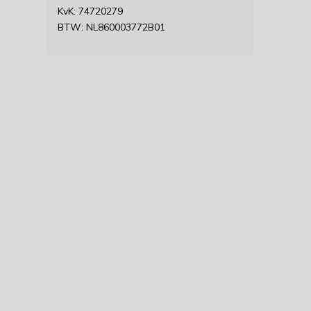
KvK: 74720279
BTW: NL860003772B01