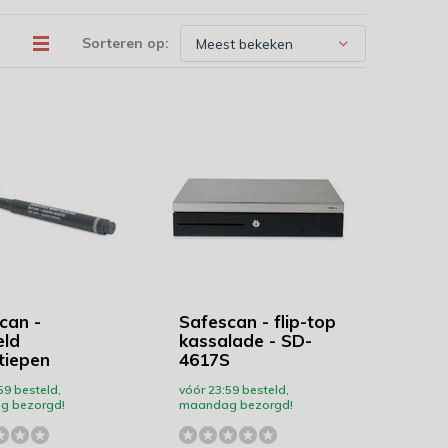
Sorteren op:
can -
Safescan - flip-top
eld
kassalade - SD-
tiepen
4617S
59 besteld,
vóór 23:59 besteld,
g bezorgd!
maandag bezorgd!