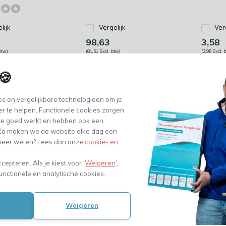
lijk
Vergelijk
Ver
3
98,63
3,58
btw)
(81,51 Excl. btw)
(2,96 Excl. 
🍪
s en vergelijkbare technologieën om je
er te helpen. Functionele cookies zorgen
te goed werkt en hebben ook een
. Zo maken we de website elke dag een
e meer weten? Lees dan onze
cookie- en
ccepteren. Als je kiest voor ‘
Weigeren
’,
unctionele en analytische cookies.
an -
ld detector
Weigeren
met UV
 besteld,