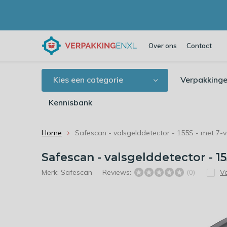
Over ons
Contact
Kies een categorie
Verpakkinge
Kennisbank
Home
Safescan - valsgelddetector - 155S - met 7-
Safescan - valsgelddetector - 1
Merk:
Safescan
Reviews:
Ve
(0)