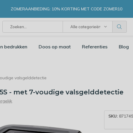
ZOMERAANBIEDING: 10% KORTING MET CODE ZOMER10
Alle categorieën
n bedrukken
Doos op maat
Referenties
Blog
voudige valsgelddetectie
55S - met 7-voudige valsgelddetectie
rgelijk
SKU:
871749