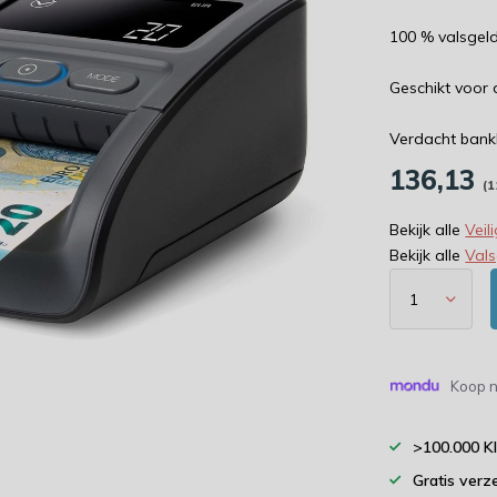
100 % valsgel
Geschikt voor 
Verdacht bankb
136,13
(1
Bekijk alle
Veil
Bekijk alle
Val
Koop n
>100.000 K
Gratis verz