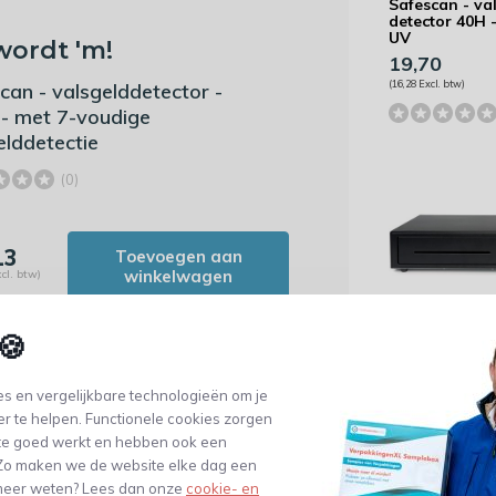
Safescan - va
detector 40H 
UV
wordt 'm!
19,70
(16,28 Excl. btw)
can - valsgelddetector -
- met 7-voudige
elddetectie
(0)
13
Toevoegen aan
winkelwagen
cl. btw)
🍪
Safescan -
kassalade - L
s en vergelijkbare technologieën om je
98,63
er te helpen. Functionele cookies zorgen
(81,51 Excl. btw)
te goed werkt en hebben ook een
. Zo maken we de website elke dag een
e meer weten? Lees dan onze
cookie- en