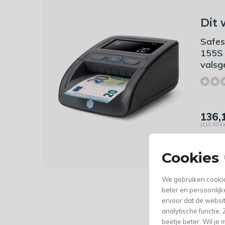
Dit 
Safes
155S 
valsg
136,
(112,50 Ex
Cookies 
We gebruiken cookie
beter en persoonlijk
ervoor dat de websi
analytische functie
beetje beter. Wil j