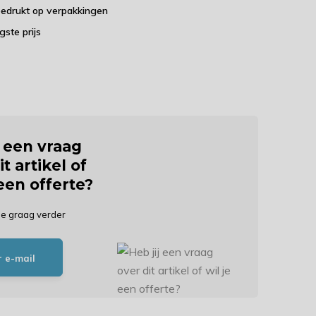
bedrukt op verpakkingen
agste prijs
j een vraag
it artikel of
 een offerte?
je graag verder
r e-mail