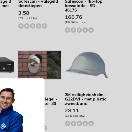
lsgeld
Safescan - valsgeld
Safescan - flip-top
- met
detectiepen
kassalade - SD-
4617S
3,58
160,76
(2,96 Excl. btw)
(132,86 Excl. btw)
Mottez -
3M veiligheidshelm -
D-4141
veiligheidsspiegel -
G22DVI - met plastic
rond - diameter 30
zweetband
cm
28,11
100,90
(23,23 Excl. btw)
(83,39 Excl. btw)