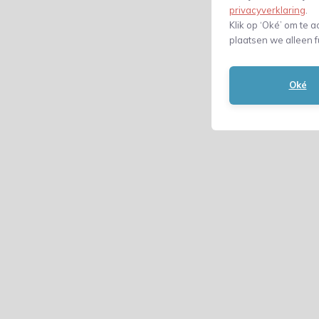
privacyverklaring
.
Klik op ‘Oké’ om te a
plaatsen we alleen f
Oké