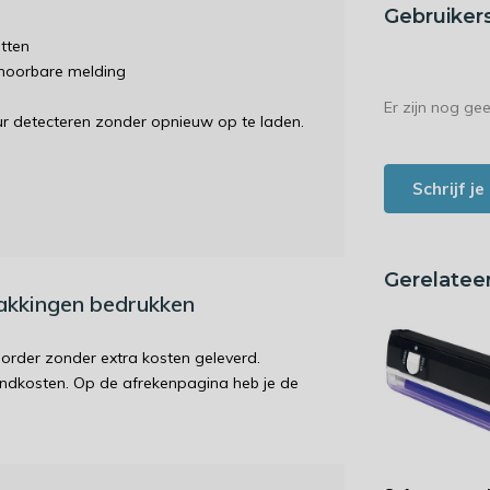
Gebruiker
etten
 hoorbare melding
Er zijn nog ge
uur detecteren zonder opnieuw op te laden.
Schrijf j
Gerelatee
pakkingen bedrukken
order zonder extra kosten geleverd.
endkosten. Op de afrekenpagina heb je de