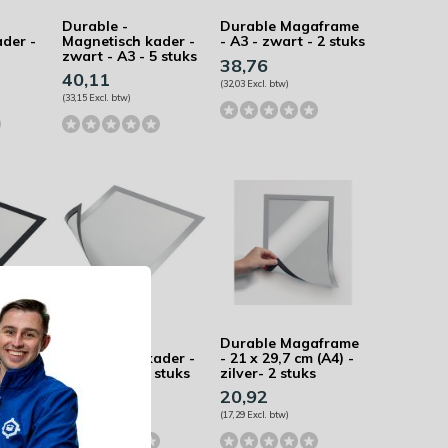
Durable -
Durable Magaframe
der -
Magnetisch kader -
- A3 - zwart - 2 stuks
zwart - A3 - 5 stuks
38,76
40,11
(32,03 Excl. btw)
(33,15 Excl. btw)
Durable -
Durable Magaframe
der -
Magnetisch kader -
- 21 x 29,7 cm (A4) -
zilver- A4 - 5 stuks
zilver- 2 stuks
39,34
20,92
(32,51 Excl. btw)
(17,29 Excl. btw)