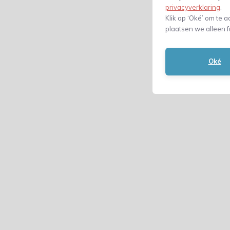
privacyverklaring
.
Klik op ‘Oké’ om te a
plaatsen we alleen f
Oké