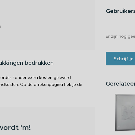
Gebruiker
n
Er zijn nog ge
Schrijf j
pakkingen bedrukken
order zonder extra kosten geleverd.
Gerelatee
endkosten. Op de afrekenpagina heb je de
wordt 'm!