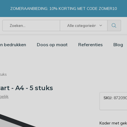
ZOMERAANBIEDING: 10% KORTING MET CODE ZOMER10
Alle categorieën
n bedrukken
Doos op maat
Referenties
Blog
tuks
rt - A4 - 5 stuks
elijk
SKU:
872090
Kader met gek