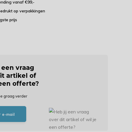
ending vanaf €99,-
bedrukt op verpakkingen
agste prijs
j een vraag
it artikel of
 een offerte?
je graag verder
r e-mail