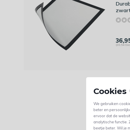
Durab
zwart
36,9
(30,54 Exc
Cookies 
We gebruiken cookie
beter en persoonlijk
ervoor dat de websi
analytische functie
beetje beter. Wil j