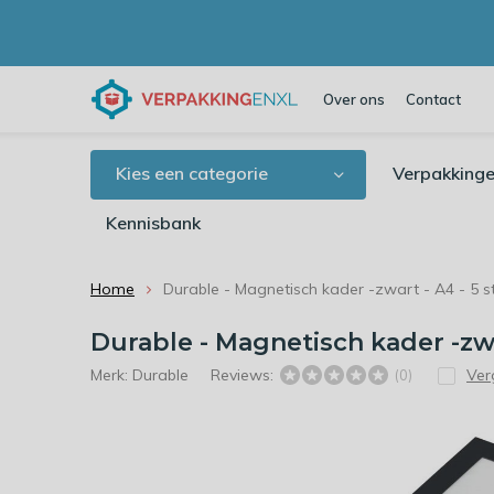
Over ons
Contact
Kies een categorie
Verpakkinge
Kennisbank
Home
Durable - Magnetisch kader -zwart - A4 - 5 s
Durable - Magnetisch kader -zwa
Merk:
Durable
Reviews:
Verg
(0)