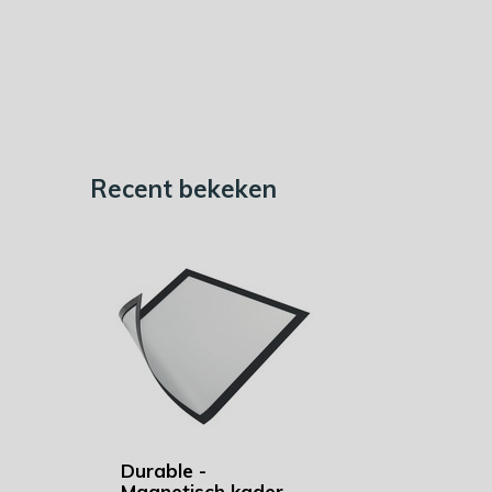
Recent bekeken
Durable -
Magnetisch kader -