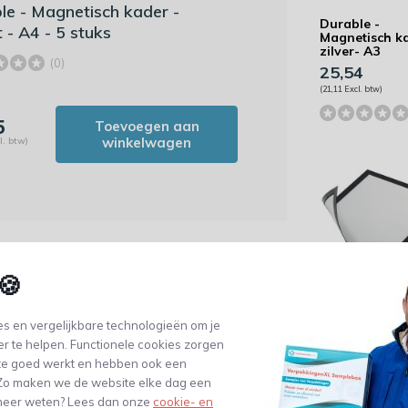
le - Magnetisch kader -
Durable -
 - A4 - 5 stuks
Magnetisch ka
zilver- A3
(0)
25,54
(21,11 Excl. btw)
5
Toevoegen aan
winkelwagen
l. btw)
🍪
Durable -
s en vergelijkbare technologieën om je
Magnetisch ka
zwart - A3
er te helpen. Functionele cookies zorgen
23,44
te goed werkt en hebben ook een
(19,37 Excl. btw)
. Zo maken we de website elke dag een
e meer weten? Lees dan onze
cookie- en