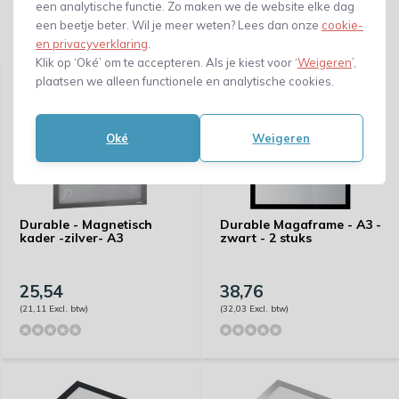
een analytische functie. Zo maken we de website elke dag
een beetje beter. Wil je meer weten? Lees dan onze
cookie-
Gerelateerde producten
en privacyverklaring
.
Klik op ‘Oké’ om te accepteren. Als je kiest voor ‘
Weigeren
’,
plaatsen we alleen functionele en analytische cookies.
Oké
Weigeren
Durable - Magnetisch
Durable Magaframe - A3 -
kader -zilver- A3
zwart - 2 stuks
25,54
38,76
(21,11 Excl. btw)
(32,03 Excl. btw)