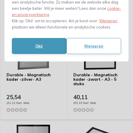
een analytische functie. Zo maken we de website elke dag
een beetje beter. Wil je meer weten? Lees dan onze
cookie-
Gerelateerde producten
en privacyverklaring
.
Klik op ‘Oké’ om te accepteren. Als je kiest voor ‘
Weigeren
’,
plaatsen we alleen functionele en analytische cookies.
Oké
Weigeren
Durable - Magnetisch
Durable - Magnetisch
kader -zilver- A3
kader -zwart - A3 - 5
stuks
25,54
40,11
(21,11 Excl. btw)
(33,15 Excl. btw)