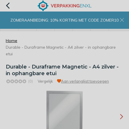
ZOMERAANBIEDING: 10% KORTING MET CODE ZOMER10
menu
zoeken
inloggen
wishlist
contact
winkelwagen
home
Home
Durable - Duraframe Magnetic - A4 zilver - in ophangbare
etui
Durable - Duraframe Magnetic - A4 zilver -
in ophangbare etui
(0)
Vergelijk
Aan verlanglijst toevoegen