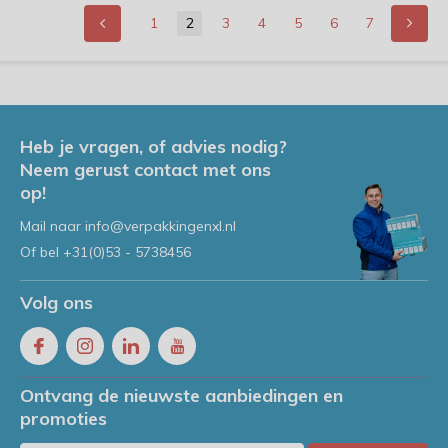
1
2
3
4
5
6
7
Heb je vragen, of advies nodig?
Neem gerust contact met ons
op!
Mail naar
info@verpakkingenxl.nl
Of bel
+31(0)53 - 5738456
Volg ons
Ontvang de nieuwste aanbiedingen en
promoties