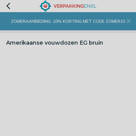
ZOMERAANBIEDING: 10% KORTING MET CODE ZOMER10
menu
zoeken
inloggen
wishlist
contact
winkelwagen
home
Amerikaanse vouwdozen EG bruin