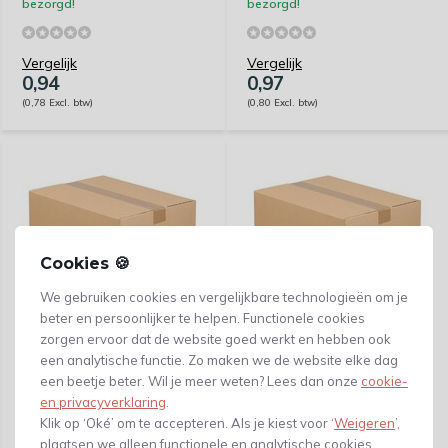
bezorgd!
bezorgd!
Vergelijk
Vergelijk
0,94
0,97
(0,78 Excl. btw)
(0,80 Excl. btw)
Cookies 🍪
We gebruiken cookies en vergelijkbare technologieën om je
beter en persoonlijker te helpen. Functionele cookies
Amerikaanse vouwdoos
zorgen ervoor dat de website goed werkt en hebben ook
Amerikaanse vouwdoos
enkele golf 350 x 350 x
enkele golf 360 x 270 x
een analytische functie. Zo maken we de website elke dag
250 mm
160 mm
een beetje beter. Wil je meer weten? Lees dan onze
cookie-
en privacyverklaring
.
vóór 23:59 besteld, maandag
vóór 23:59 besteld, maandag
Klik op ‘Oké’ om te accepteren. Als je kiest voor ‘
Weigeren
’,
bezorgd!
bezorgd!
plaatsen we alleen functionele en analytische cookies.