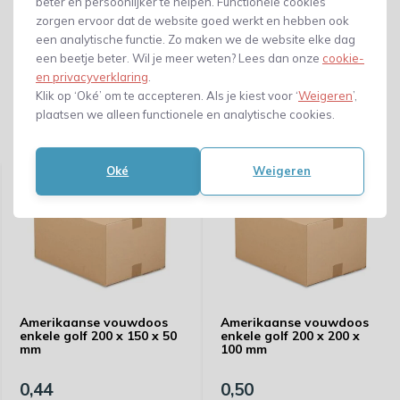
beter en persoonlijker te helpen. Functionele cookies
zorgen ervoor dat de website goed werkt en hebben ook
een analytische functie. Zo maken we de website elke dag
een beetje beter. Wil je meer weten? Lees dan onze
cookie-
en privacyverklaring
.
Klik op ‘Oké’ om te accepteren. Als je kiest voor ‘
Weigeren
’,
plaatsen we alleen functionele en analytische cookies.
Gerelateerde producten
Oké
Weigeren
Amerikaanse vouwdoos
Amerikaanse vouwdoos
enkele golf 200 x 150 x 50
enkele golf 200 x 200 x
mm
100 mm
0,44
0,50