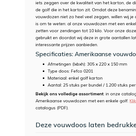
iets zeggen over de kwaliteit van het karton, de 
de golf die in het karton zit. Omdat deze benam
vouwdozen niet zo heel veel zeggen, willen wij j
is om te weten: al onze vouwdozen met een enkele
zetten voor zendingen tot 10 kilo. Voor onze doz
gebruikt en doordat wij deze in grote aantallen l
interessante prijzen aanbieden.
Specificaties: Amerikaanse vouwdo
Afmetingen (lxbxh): 305 x 220 x 150 mm
Type doos: Fefco 0201
Materiaal: enkel golf karton
Aantal: 25 stuks per bundel / 1.200 stuks per
Bekijk ons volledige assortiment
: in onze catalo
Amerikaanse vouwdozen met een enkele golf.
Kli
catalogus (PDF).
Deze vouwdoos laten bedrukke