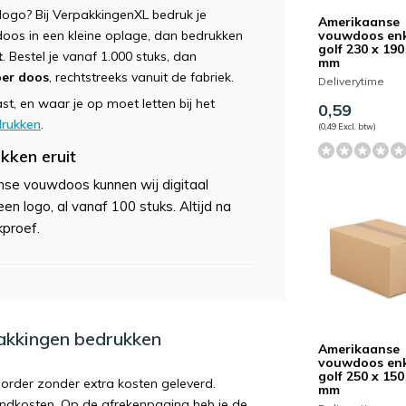
ogo? Bij VerpakkingenXL bedruk je
Amerikaanse
vouwdoos en
doos in een kleine oplage, dan bedrukken
golf 230 x 190
t
. Bestel je vanaf 1.000 stuks, dan
mm
per doos
, rechtstreeks vanuit de fabriek.
Deliverytime
t, en waar je op moet letten bij het
0,59
drukken
.
(0,49 Excl. btw)
kken eruit
se vouwdoos kunnen wij digitaal
n logo, al vanaf 100 stuks. Altijd na
kproef.
pakkingen bedrukken
Amerikaanse
vouwdoos en
golf 250 x 150
order zonder extra kosten geleverd.
mm
endkosten. Op de afrekenpagina heb je de