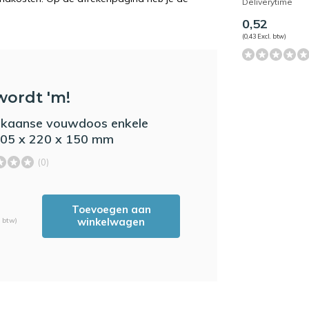
Deliverytime
0,52
(0,43 Excl. btw)
wordt 'm!
kaanse vouwdoos enkele
305 x 220 x 150 mm
(0)
Toevoegen aan
winkelwagen
. btw)