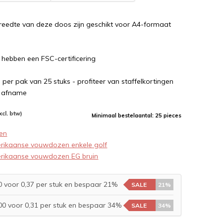
breedte van deze doos zijn geschikt voor A4-formaat
 hebben een FSC-certificering
e per pak van 25 stuks - profiteer van staffelkortingen
e afname
xcl. btw)
Minimaal bestelaantal: 25 pieces
en
rikaanse vouwdozen enkele golf
rikaanse vouwdozen EG bruin
 voor 0,37 per stuk en bespaar 21%
SALE
21%
0 voor 0,31 per stuk en bespaar 34%
SALE
34%