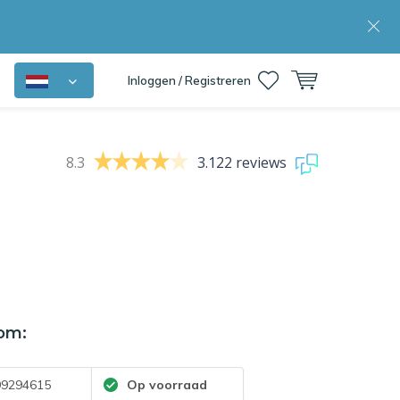
Inloggen / Registreren
8.3
3.122 reviews
om:
9294615
Op voorraad