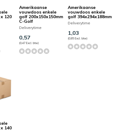
Amerikaanse
Amerikaanse
kele
vouwdoos enkele
vouwdoos enkele
 x 120
golf 200x150x150mm
golf 394x294x188mm
C-Golf
Deliverytime
Deliverytime
1,03
0,57
(0,85 Excl. btw)
(0,47 Excl. btw)
kele
 x 140