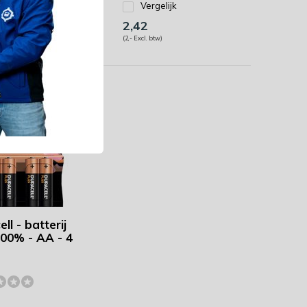
gelijk
Vergelijk
2,42
btw)
(2,- Excl. btw)
ll - batterij
100% - AA - 4