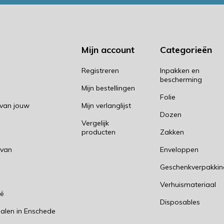
Mijn account
Categorieën
Registreren
Inpakken en
bescherming
Mijn bestellingen
Folie
 van jouw
Mijn verlanglijst
Dozen
Vergelijk
producten
Zakken
 van
Enveloppen
Geschenkverpakki
n
Verhuismateriaal
ië
Disposables
alen in Enschede