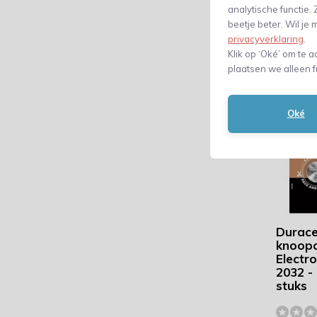
Verge
analytische functie
beetje beter. Wil j
11,11
privacyverklaring
.
(9,18 Excl. bt
Klik op ‘Oké’ om te a
plaatsen we alleen f
Oké
Duracel
knoopc
Electr
2032 - 
stuks