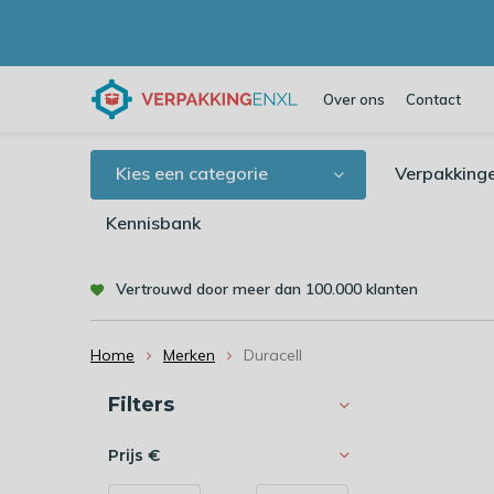
Over ons
Contact
Kies een categorie
Verpakking
Kennisbank
Vertrouwd door meer dan 100.000 klanten
Home
Merken
Duracell
Sorteren op:
Filters
Prijs
€