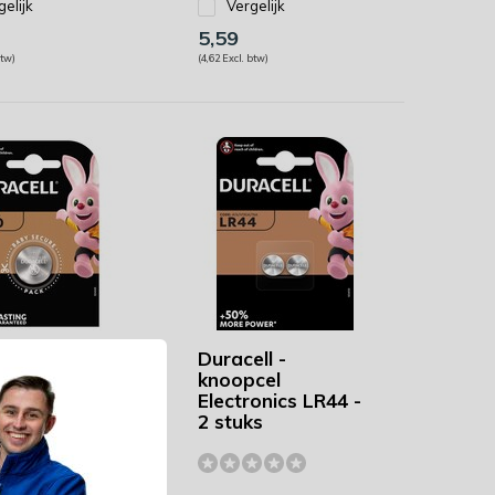
gelijk
Vergelijk
5,59
btw)
(4,62 Excl. btw)
ll -
Duracell -
cel
knoopcel
onics -
Electronics LR44 -
30
2 stuks