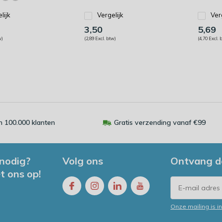
lijk
Vergelijk
Ver
3,50
5,69
w)
(2,89 Excl. btw)
(4,70 Excl. 
 100.000 klanten
Gratis verzending vanaf €99
 nodig?
Volg ons
Ontvang d
t ons op!
Onze mailing is 