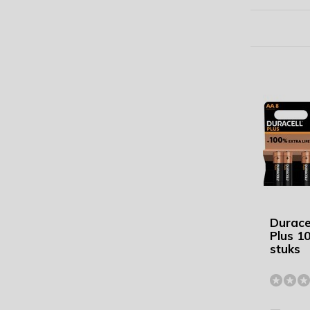
Duracel
Plus 1
stuks