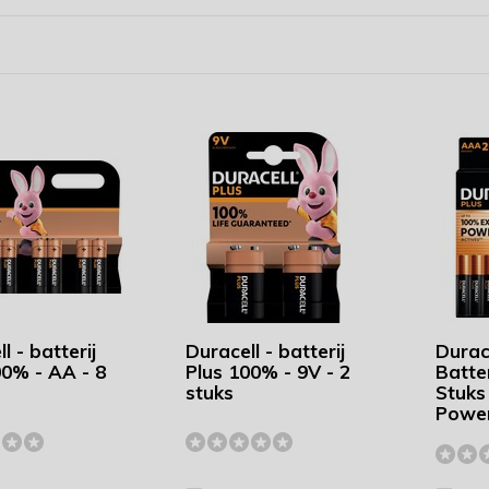
l - batterij
Duracell - batterij
Durac
00% - AA - 8
Plus 100% - 9V - 2
Batter
stuks
Stuks
Powe