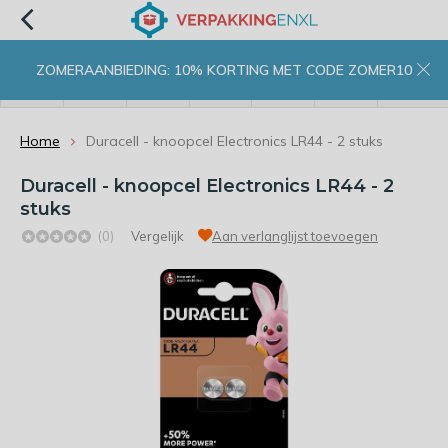
ZOMERAANBIEDING: 10% KORTING MET CODE ZOMER10
menu
zoeken
inloggen
wishlist
contact
winkelwagen
home
Home
Duracell - knoopcel Electronics LR44 - 2 stuks
Duracell - knoopcel Electronics LR44 - 2
stuks
(0)
Vergelijk
Aan verlanglijst toevoegen