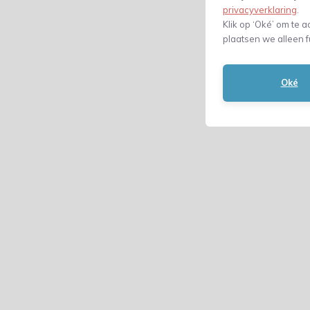
privacyverklaring
.
Klik op ‘Oké’ om te a
plaatsen we alleen f
Oké