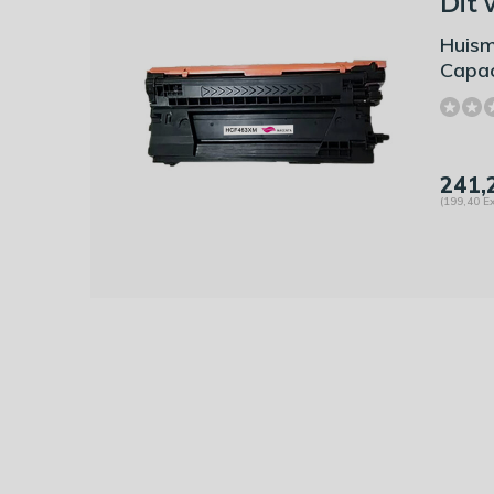
Dit 
Huism
Capac
241,
(199,40 Ex