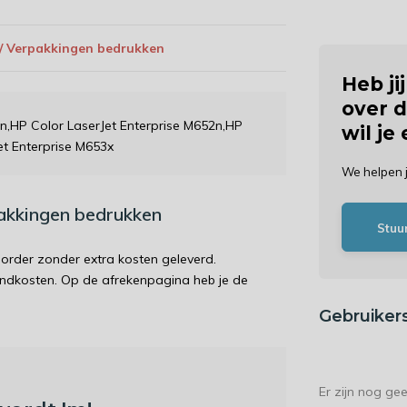
 / Verpakkingen bedrukken
Heb ji
over d
dn,HP Color LaserJet Enterprise M652n,HP
wil je
et Enterprise M653x
We helpen 
pakkingen bedrukken
Stuu
order zonder extra kosten geleverd.
endkosten. Op de afrekenpagina heb je de
Gebruiker
Er zijn nog ge