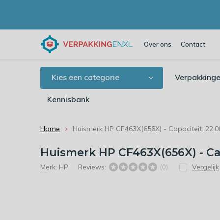
Over ons
Contact
Kies een categorie
Verpakkinge
Kennisbank
Home
Huismerk HP CF463X(656X) - Capaciteit: 22.0
Huismerk HP CF463X(656X) - Cap
Merk:
HP
Reviews:
Vergelijk
(0)