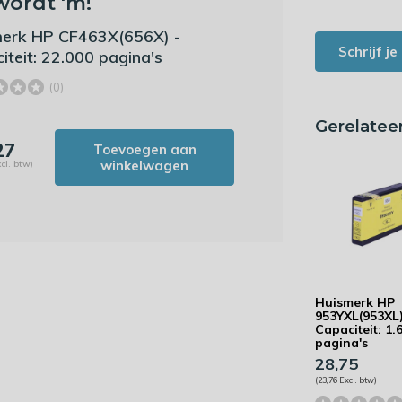
wordt 'm!
erk HP CF463X(656X) -
Schrijf j
iteit: 22.000 pagina's
(0)
Gerelatee
27
Toevoegen aan
winkelwagen
cl. btw)
Huismerk HP
953YXL(953XL)
Capaciteit: 1.
pagina's
28,75
(23,76 Excl. btw)