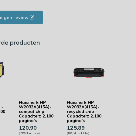
e eigen review
rde producten
Huismerk HP
Huismerk HP
 -
W2032A(415A)-
W2032A(415A)-
600
compat chip -
recycled chip -
Capaciteit: 2.100
Capaciteit: 2.100
pagina's
pagina's
120,90
125,89
(99,92 Excl. btw)
(104,04 Excl. btw)