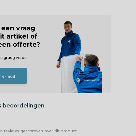
j een vraag
it artikel of
 een offerte?
je graag verder
r e-mail
s beoordelingen
en reviews geschreven over dit product.