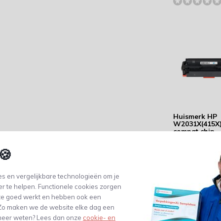
Huismerk HP
W2031X(415X
compat chip -
Capaciteit: 6.
pagina's
🍪
131,94
(109,04 Excl. btw)
s en vergelijkbare technologieën om je
er te helpen. Functionele cookies zorgen
te goed werkt en hebben ook een
. Zo maken we de website elke dag een
e meer weten? Lees dan onze
cookie- en