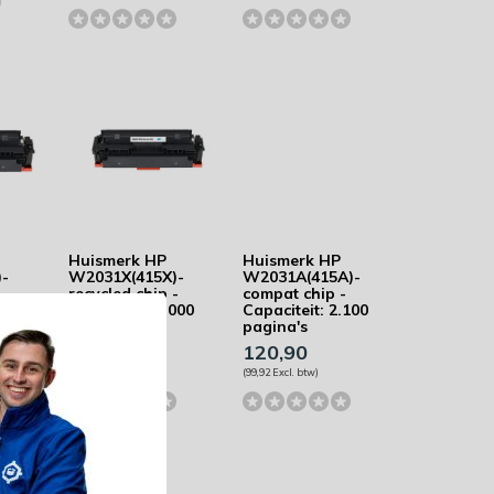
Huismerk HP
Huismerk HP
)-
W2031X(415X)-
W2031A(415A)-
recycled chip -
compat chip -
000
Capaciteit: 6.000
Capaciteit: 2.100
pagina's
pagina's
136,92
120,90
(113,16 Excl. btw)
(99,92 Excl. btw)