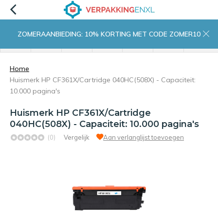
ZOMERAANBIEDING: 10% KORTING MET CODE ZOMER10
menu
zoeken
inloggen
wishlist
contact
winkelwagen
home
Home
Huismerk HP CF361X/Cartridge 040HC(508X) - Capaciteit:
10.000 pagina's
Huismerk HP CF361X/Cartridge
040HC(508X) - Capaciteit: 10.000 pagina's
(0)
Vergelijk
Aan verlanglijst toevoegen