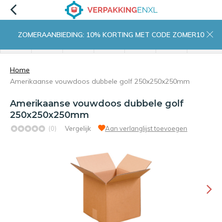
ZOMERAANBIEDING: 10% KORTING MET CODE ZOMER10
menu
zoeken
inloggen
wishlist
contact
winkelwagen
home
Home
Amerikaanse vouwdoos dubbele golf 250x250x250mm
Amerikaanse vouwdoos dubbele golf
250x250x250mm
(0)
Vergelijk
Aan verlanglijst toevoegen