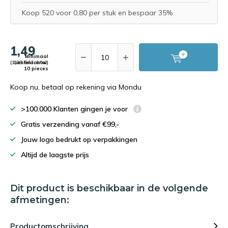
Koop 520 voor 0,80 per stuk en bespaar 35%
1,49
Minimaal
(1,23 Excl. btw)
bestelaantal:
10 pieces
Koop nu, betaal op rekening via Mondu
>100.000 Klanten gingen je voor
Gratis verzending vanaf €99,-
Jouw logo bedrukt op verpakkingen
Altijd de laagste prijs
Dit product is beschikbaar in de volgende
afmetingen:
Productomschrijving