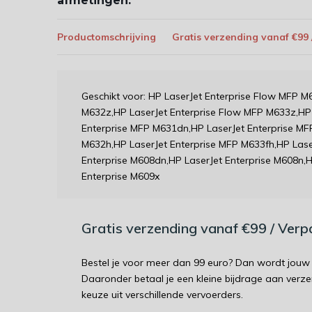
afmetingen:
Productomschrijving
Gratis verzending vanaf €99
Geschikt voor: HP LaserJet Enterprise Flow MFP M
M632z,HP LaserJet Enterprise Flow MFP M633z,HP 
Enterprise MFP M631dn,HP LaserJet Enterprise MF
M632h,HP LaserJet Enterprise MFP M633fh,HP Lase
Enterprise M608dn,HP LaserJet Enterprise M608n,H
Enterprise M609x
Gratis verzending vanaf €99 / Ver
Bestel je voor meer dan 99 euro? Dan wordt jouw 
Daaronder betaal je een kleine bijdrage aan verz
keuze uit verschillende vervoerders.