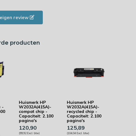
e eigen review
rde producten
Huismerk HP
Huismerk HP
 -
W2032A(415A)-
W2032A(415A)-
600
compat chip -
recycled chip -
Capaciteit: 2.100
Capaciteit: 2.100
pagina's
pagina's
120,90
125,89
(99,92 Excl. btw)
(104,04 Excl. btw)