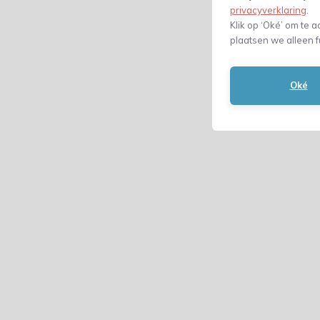
privacyverklaring
.
Klik op ‘Oké’ om te a
plaatsen we alleen f
Oké