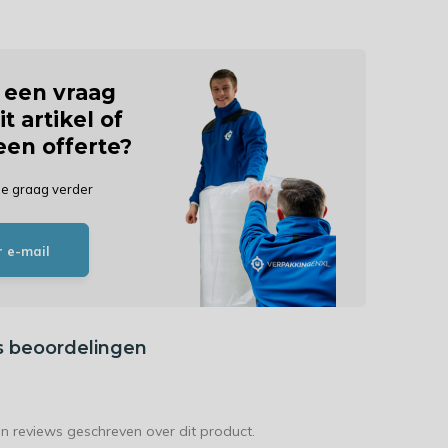
j een vraag
it artikel of
 een offerte?
je graag verder
r e-mail
s beoordelingen
en reviews geschreven over dit product.