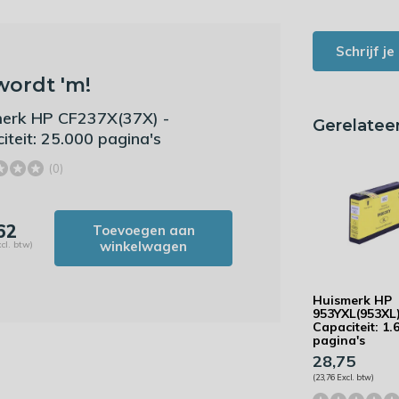
Schrijf j
wordt 'm!
erk HP CF237X(37X) -
Gerelatee
iteit: 25.000 pagina's
(0)
62
Toevoegen aan
winkelwagen
cl. btw)
Huismerk HP
953YXL(953XL)
Capaciteit: 1.
pagina's
28,75
(23,76 Excl. btw)