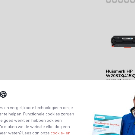
Huismerk HP
W2031X(415X
compat chip -
Capaciteit: 6.
pagina's
🍪
131,94
(109,04 Excl. btw)
s en vergelijkbare technologieën om je
er te helpen. Functionele cookies zorgen
te goed werkt en hebben ook een
. Zo maken we de website elke dag een
e meer weten? Lees dan onze
cookie- en