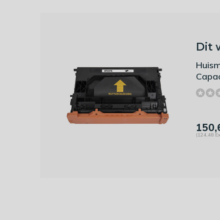
Dit 
Huism
Capac
150,
(124,48 Ex