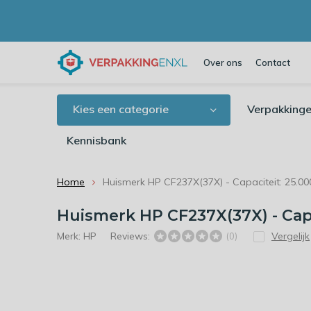
Over ons
Contact
Kies een categorie
Verpakkinge
Kennisbank
Home
Huismerk HP CF237X(37X) - Capaciteit: 25.00
Huismerk HP CF237X(37X) - Capa
Merk:
HP
Reviews:
Vergelijk
(0)