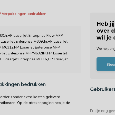
 / Verpakkingen bedrukken
Heb ji
over d
631h,HP LaserJet Enterprise Flow MFP
wil je
LaserJet Enterprise M609dn,HP LaserJet
P M631z,HP LaserJet Enterprise MFP
We helpen 
rJet Enterprise MFPM632fht,HP LaserJet
P LaserJet Enterprise M608x,HP LaserJet
Stuu
pakkingen bedrukken
Gebruiker
order zonder extra kosten geleverd.
endkosten. Op de afrekenpagina heb je de
Er zijn nog ge