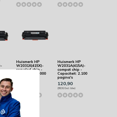
Huismerk HP
Huismerk HP
)-
W2031X(415X)-
W2031A(415A)-
recycled chip -
compat chip -
000
Capaciteit: 6.000
Capaciteit: 2.100
pagina's
pagina's
136,92
120,90
(113,16 Excl. btw)
(99,92 Excl. btw)