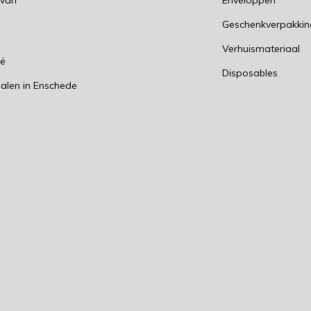
 van
Enveloppen
Geschenkverpakki
n
Verhuismateriaal
ië
Disposables
alen in Enschede