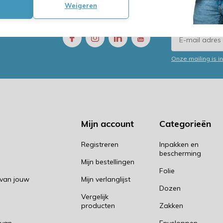
Weigeren
 nodig?
Volg ons
Ontvang d
t ons op!
Onze mailing is 
Mijn account
Categorieën
Registreren
Inpakken en
bescherming
Mijn bestellingen
Folie
 van jouw
Mijn verlanglijst
Dozen
Vergelijk
producten
Zakken