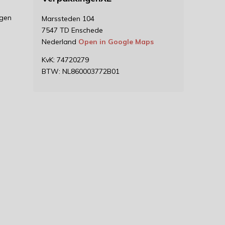
ngen
Marssteden 104
7547 TD Enschede
Nederland
Open in Google Maps
KvK: 74720279
BTW: NL860003772B01