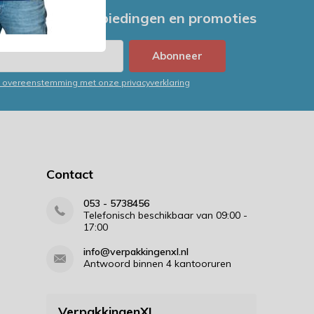
e nieuwste aanbiedingen en promoties
Abonneer
in overeenstemming met onze privacyverklaring
Contact
053 - 5738456
Telefonisch beschikbaar van 09:00 -
17:00
info@verpakkingenxl.nl
Antwoord binnen 4 kantooruren
VerpakkingenXL