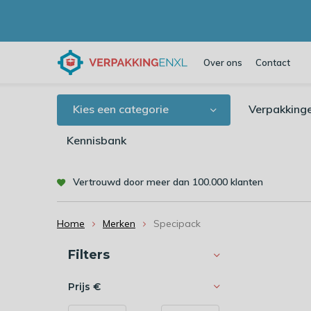
Over ons
Contact
Kies een categorie
Verpakking
Kennisbank
Vertrouwd door meer dan 100.000 klanten
Home
Merken
Specipack
Sorteren op:
Filters
Prijs
€