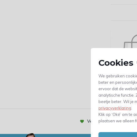
Cookies 
We gebruiken cookie
beter en persoonlijk
ervoor dat de websi
analytische functie
beetje beter. Wil j
privacyverklaring
.
Klik op ‘Oké’ om te a
Vertrouwd door meer dan
plaatsen we alleen f