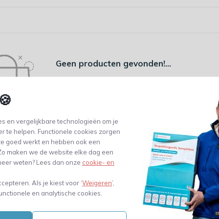
Geen producten gevonden!...
🍪
s en vergelijkbare technologieën om je
er te helpen. Functionele cookies zorgen
te goed werkt en hebben ook een
. Zo maken we de website elke dag een
e meer weten? Lees dan onze
cookie- en
ccepteren. Als je kiest voor ‘
Weigeren
’,
 100.000 klanten
unctionele en analytische cookies.
Gratis verzending vanaf €99