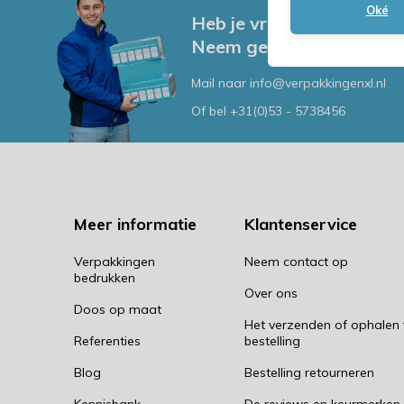
Oké
Heb je vragen, of advies
Neem gerust contact me
Mail naar
info@verpakkingenxl.nl
Of bel
+31(0)53 - 5738456
Meer informatie
Klantenservice
Verpakkingen
Neem contact op
bedrukken
Over ons
Doos op maat
Het verzenden of ophalen
Referenties
bestelling
Blog
Bestelling retourneren