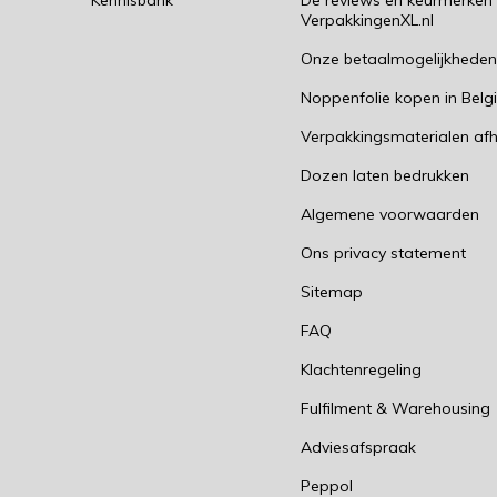
Kennisbank
De reviews en keurmerken
VerpakkingenXL.nl
Onze betaalmogelijkhede
Noppenfolie kopen in Belg
Verpakkingsmaterialen afh
Dozen laten bedrukken
Algemene voorwaarden
Ons privacy statement
Sitemap
FAQ
Klachtenregeling
Fulfilment & Warehousing
Adviesafspraak
Peppol