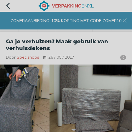
ZOMERAANBIEDING: 10% KORTING MET CODE ZOMER10
menu
zoeken
inloggen
wishlist
contact
winkelwagen
home
Ga je verhuizen? Maak gebruik van
verhuisdekens
Door
Specishops
26 / 05 / 2017
0