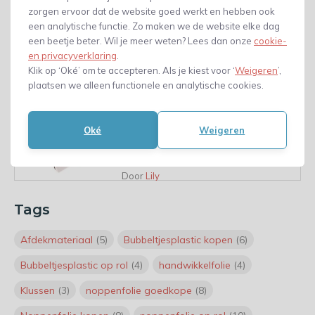
zorgen ervoor dat de website goed werkt en hebben ook
Door
Lily
een analytische functie. Zo maken we de website elke dag
een beetje beter. Wil je meer weten? Lees dan onze
cookie-
Dag van de Bouw: Bedank
en privacyverklaring
.
personeel met een A6
Klik op ‘Oké’ om te accepteren. Als je kiest voor ‘
Weigeren
’,
brievenbusdoos
plaatsen we alleen functionele en analytische cookies.
Door
Lily
Dag van de
Oké
Weigeren
Vrachtwagenchauffeur: Bedank
chauffeurs met een A6
brievenbusdoos
Door
Lily
Tags
Inhaakkalender 2026: Geef
waardering vorm met de juiste
themaverpakking
Afdekmateriaal
(5)
Bubbeltjesplastic kopen
(6)
Door
Lily
Bubbeltjesplastic op rol
(4)
handwikkelfolie
(4)
Klussen
(3)
noppenfolie goedkope
(8)
Interview Lily van Maanen: Jouw
persoonlijke aanspreekpunt bij