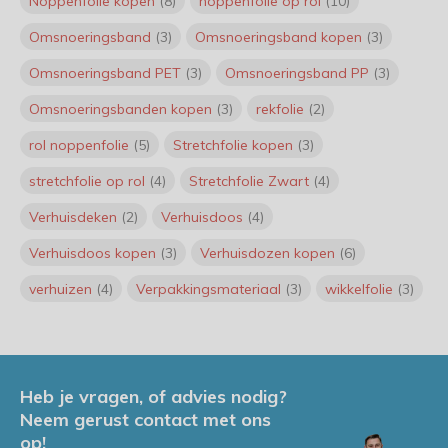
Noppenfolie kopen
(8)
noppenfolie op rol
(10)
VerpakkingenXL
Omsnoeringsband
(3)
Omsnoeringsband kopen
(3)
Interview met Roderick Klaver:
Omsnoeringsband PET
(3)
Omsnoeringsband PP
(3)
Nieuwe mede-eigenaar
VerpakkingenXL
Omsnoeringsbanden kopen
(3)
rekfolie
(2)
Door
Roderick
rol noppenfolie
(5)
Stretchfolie kopen
(3)
stretchfolie op rol
(4)
Stretchfolie Zwart
(4)
Mag een pizzadoos bij het oud
papier? Alles wat je moet weten
Verhuisdeken
(2)
Verhuisdoos
(4)
over recycling
Door
Jeroen
Verhuisdoos kopen
(3)
Verhuisdozen kopen
(6)
Onze luchtkussen enveloppen
verhuizen
(4)
Verpakkingsmateriaal
(3)
wikkelfolie
(3)
zijn nu klaar voor verzending
binnen de hele EU (inclusief
Frankrijk en Spanje)
Door
Jeroen
Heb je vragen, of advies nodig?
Handwikkelfolie controleren?
Neem gerust contact met ons
Probeer hier onze calculator!
op!