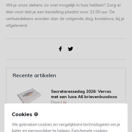
Wil je onze dekens zo snel mogelijk in huis hebben? Zorg er
dan voor dat je een bestelling plaatst voor 21:00 uur. De
verhuisdekens worden dan de volgende dag, kosteloos, bij je
afgeleverd.
Recente artikelen
Secretaressedag 2026: Verras
met een luxe A6 brievenbusdoos
Door
Lily
Cookies 🍪
Dag van de Schoonmaker 2026:
We gebruiken cookies en vergelijkbare technologieën om je
Bedank personeel met een A6
beter en persoonlijker te helpen. Functionele cookies
brievenbusdoos