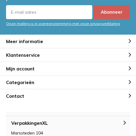
Mag een pizzadoos bij het oud
papier? Alles wat je moet weten
over recycling
Abonneer
Door
Jeroen
Onze mailing is in overeenstemming met onze privacyverklaring
Onze luchtkussen enveloppen
zijn nu klaar voor verzending
Meer informatie
binnen de hele EU (inclusief
Frankrijk en Spanje)
Klantenservice
Door
Jeroen
Mijn account
Handwikkelfolie controleren?
Probeer hier onze calculator!
Categorieën
Door
Jeroen
Contact
VerpakkingenXL
Marssteden 104