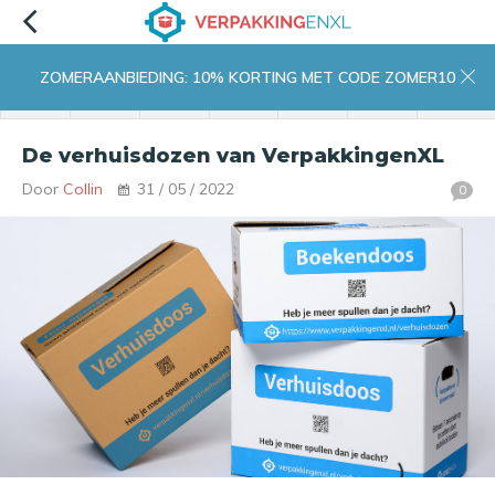
ZOMERAANBIEDING: 10% KORTING MET CODE ZOMER10
menu
zoeken
inloggen
wishlist
contact
winkelwagen
home
De verhuisdozen van VerpakkingenXL
Door
Collin
31 / 05 / 2022
0