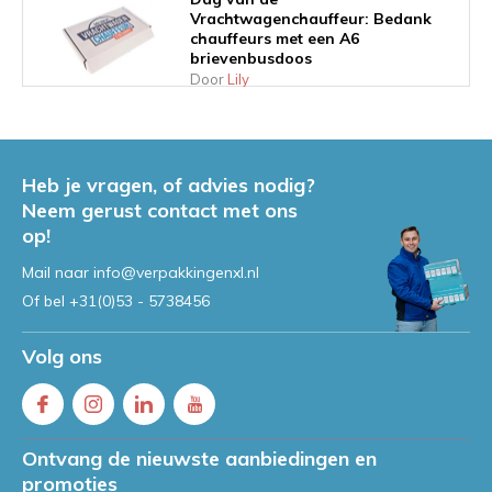
Vrachtwagenchauffeur: Bedank
chauffeurs met een A6
brievenbusdoos
Door
Lily
Inhaakkalender 2026: Geef
waardering vorm met de juiste
themaverpakking
Heb je vragen, of advies nodig?
Door
Lily
Neem gerust contact met ons
op!
Interview Lily van Maanen: Jouw
Mail naar
info@verpakkingenxl.nl
persoonlijke aanspreekpunt bij
Of bel
+31(0)53 - 5738456
VerpakkingenXL
Volg ons
Interview met Roderick Klaver:
Nieuwe mede-eigenaar
VerpakkingenXL
Door
Roderick
Ontvang de nieuwste aanbiedingen en
promoties