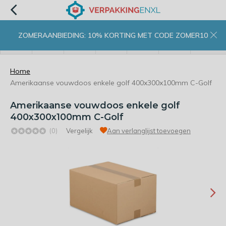
ZOMERAANBIEDING: 10% KORTING MET CODE ZOMER10
menu
zoeken
inloggen
wishlist
contact
winkelwagen
home
Home
Amerikaanse vouwdoos enkele golf 400x300x100mm C-Golf
Amerikaanse vouwdoos enkele golf
400x300x100mm C-Golf
(0)
Vergelijk
Aan verlanglijst toevoegen