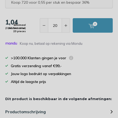
Koop 720 voor 0,55 per stuk en bespaar 36%
1,04
Minimaal
(0,86 Excl. btw)
bestelaantal:
20 pieces
Koop nu, betaal op rekening via Mondu
>100.000 Klanten gingen je voor
Gratis verzending vanaf €99,-
Jouw logo bedrukt op verpakkingen
Altijd de laagste prijs
Dit product is beschikbaar in de volgende afmetingen:
Productomschrijving