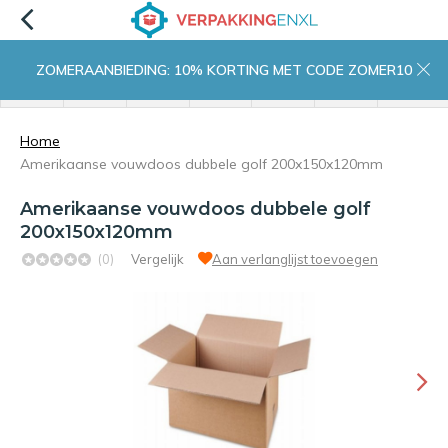
ZOMERAANBIEDING: 10% KORTING MET CODE ZOMER10
menu
zoeken
inloggen
wishlist
contact
winkelwagen
home
Home
Amerikaanse vouwdoos dubbele golf 200x150x120mm
Amerikaanse vouwdoos dubbele golf
200x150x120mm
(0)
Vergelijk
Aan verlanglijst toevoegen