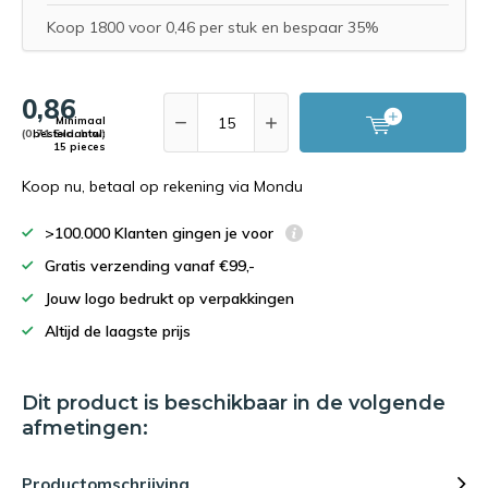
Koop 1800 voor 0,46 per stuk en bespaar 35%
0,86
Minimaal
(0,71 Excl. btw)
bestelaantal:
15 pieces
Koop nu, betaal op rekening via Mondu
>100.000 Klanten gingen je voor
Gratis verzending vanaf €99,-
Jouw logo bedrukt op verpakkingen
Altijd de laagste prijs
Dit product is beschikbaar in de volgende
afmetingen:
Productomschrijving