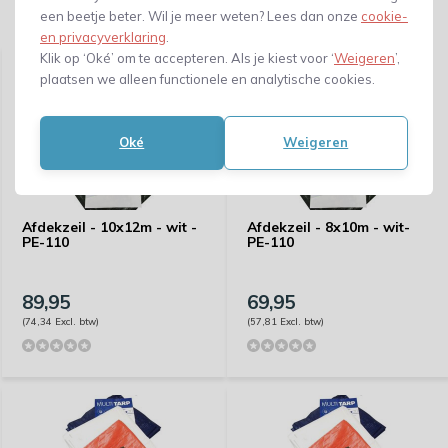
een beetje beter. Wil je meer weten? Lees dan onze
cookie-
Gerelateerde producten
en privacyverklaring
.
Klik op ‘Oké’ om te accepteren. Als je kiest voor ‘
Weigeren
’,
plaatsen we alleen functionele en analytische cookies.
Oké
Weigeren
Afdekzeil - 10x12m - wit -
Afdekzeil - 8x10m - wit-
PE-110
PE-110
89,95
69,95
(74,34 Excl. btw)
(57,81 Excl. btw)