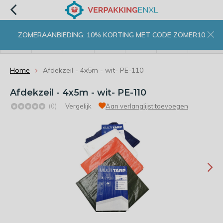
ZOMERAANBIEDING: 10% KORTING MET CODE ZOMER10
menu
zoeken
inloggen
wishlist
contact
winkelwagen
home
Home
Afdekzeil - 4x5m - wit- PE-110
Afdekzeil - 4x5m - wit- PE-110
(0)
Vergelijk
Aan verlanglijst toevoegen