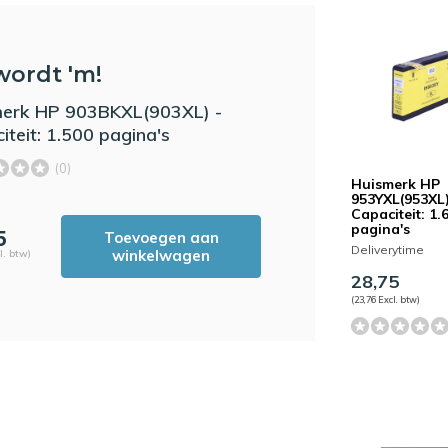
wordt 'm!
erk HP 903BKXL(903XL) -
iteit: 1.500 pagina's
(0)
Huismerk HP
953YXL(953XL)
Capaciteit: 1.
pagina's
5
Toevoegen aan
Deliverytime
winkelwagen
l. btw)
28,75
(23,76 Excl. btw)