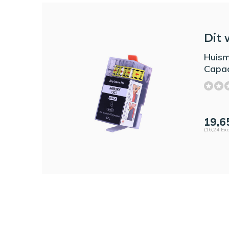
Dit 
Huism
Capac
19,6
(16,24 Exc