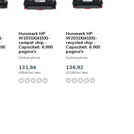
Huismerk HP
Huismerk HP
)-
W2031X(415X)-
W2031X(415X)-
-
compat chip -
recycled chip -
100
Capaciteit: 6.000
Capaciteit: 6.000
pagina's
pagina's
Deliverytime
Deliverytime
131,94
136,92
(109,04 Excl. btw)
(113,16 Excl. btw)