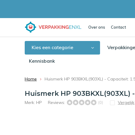
Over ons
Contact
Kies een categorie
Verpakkinge
Kennisbank
Home
Huismerk HP 903BKXL(903XL) - Capaciteit: 1.
Huismerk HP 903BKXL(903XL) - C
Merk:
HP
Reviews:
Vergelijk
(0)