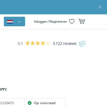
Inloggen / Registreren
8.3
3.122 reviews
om:
1120470
Op voorraad