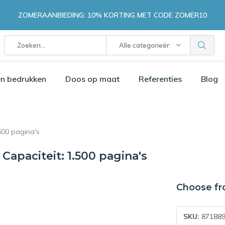
ZOMERAANBIEDING: 10% KORTING MET CODE ZOMER10
Alle categorieën
n bedrukken
Doos op maat
Referenties
Blog
500 pagina's
apaciteit: 1.500 pagina's
Choose fr
SKU:
871889