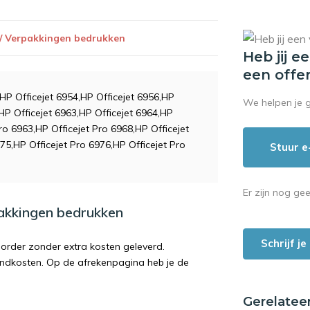
 / Verpakkingen bedrukken
Heb jij e
een offe
,HP Officejet 6954,HP Officejet 6956,HP
We helpen je 
,HP Officejet 6963,HP Officejet 6964,HP
Pro 6963,HP Officejet Pro 6968,HP Officejet
75,HP Officejet Pro 6976,HP Officejet Pro
Stuur e
Er zijn nog ge
pakkingen bedrukken
Schrijf j
order zonder extra kosten geleverd.
endkosten. Op de afrekenpagina heb je de
Gerelatee