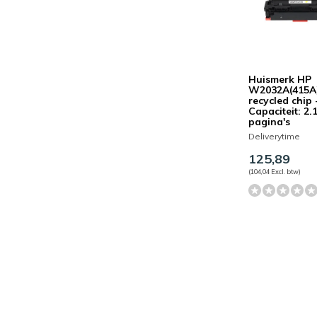
Huismerk HP
W2032A(415A
recycled chip 
Capaciteit: 2.
pagina's
Deliverytime
125,89
(104,04 Excl. btw)