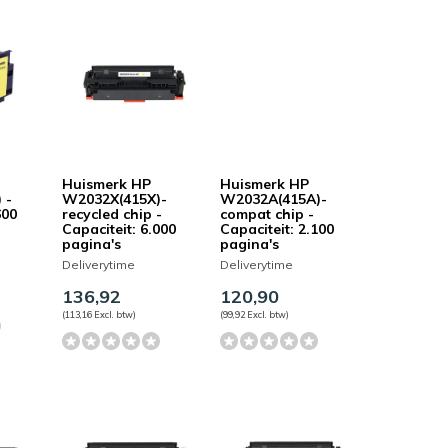
Huismerk HP
Huismerk HP
 -
W2032X(415X)-
W2032A(415A)-
600
recycled chip -
compat chip -
Capaciteit: 6.000
Capaciteit: 2.100
pagina's
pagina's
Deliverytime
Deliverytime
136,92
120,90
(113,16 Excl. btw)
(99,92 Excl. btw)