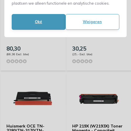
plaatsen we alleen functionele en analytische cookies.
Oké
Weigeren
Huismerk Ricoh 413196.0 -
Huismerk Ricoh TN-2120 -
Capaciteit: 4.000 pagina's
Capaciteit: 5.200 pagina's
80,30
30,25
(66,36 Excl. btw)
(25,- Excl. btw)
Huismerk OCE TN-
HP 219X (W2193X) Toner
3280/TN-3170/TN-
Magenta - Capaciteit