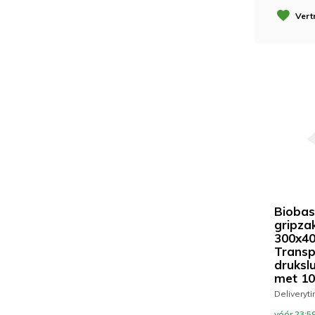
Vert
Bioba
gripzak
300x4
Transp
drukslu
met 10
Deliveryt
vóór 23:59