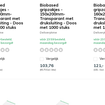
sed
Biobased
Bioba
jes -
gripzakjes -
gripza
80mm-
150x200mm-
160x
arant met
Transparant met
Trans
iting - Doos
druksluiting - Doos
druks
00 stuks
met 1000 stuks
met 1
ime
Deliverytime
Delivery
 besteld,
vóór 23:59 besteld,
vóór 23:
bezorgd!
maandag bezorgd!
maanda
lijk
Vergelijk
Ver
103,76
121,-
tw)
(85,75 Excl. btw)
(100,- Excl.