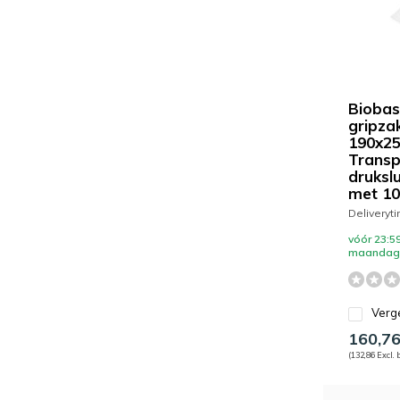
Bioba
gripzak
190x2
Transp
drukslu
met 10
Deliveryt
vóór 23:59
maandag 
Verge
160,7
(132,86 Excl. 