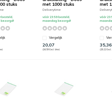
00 stuks
met 1000 stuks
met 1
ime
Deliverytime
Delivery
 besteld,
vóór 23:59 besteld,
vóór 23:
bezorgd!
maandag bezorgd!
maanda
lijk
Vergelijk
Ver
20,07
35,36
tw)
(16,59 Excl. btw)
(29,22 Excl.