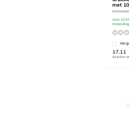
met 10
Deliveryt
vóór 23:59
maandag 
Verge
17,11
(14,14 Excl. b