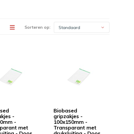
Sorteren op:
sed
Biobased
kjes -
gripzakjes -
20mm -
100x150mm -
parant met
Transparant met
luiting - Doos
druksluiting - Doos