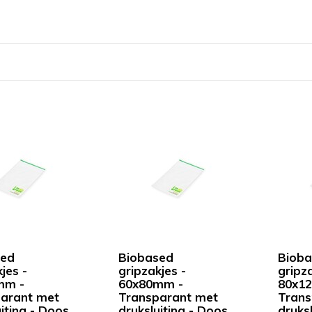
sed
Biobased
Bioba
jes -
gripzakjes -
gripza
mm -
60x80mm -
80x1
arant met
Transparant met
Trans
iting - Doos
druksluiting - Doos
druks