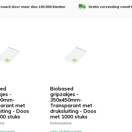
rouwd door meer dan 100.000 klanten
Gratis verzending vanaf 
sed
Biobased
jes -
gripzakjes -
00mm-
350x450mm-
arant met
Transparant met
iting - Doos
druksluiting - Doos
00 stuks
met 1000 stuks
ime
Deliverytime
 besteld,
vóór 23:59 besteld,