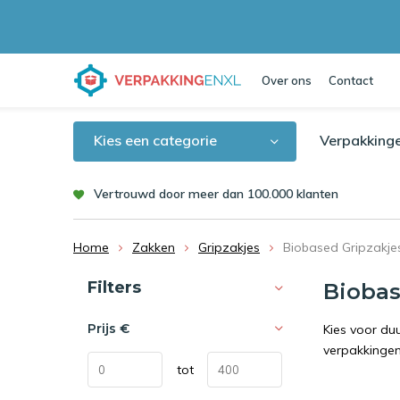
Over ons
Contact
Kies een categorie
Verpakking
Vertrouwd door meer dan 100.000 klanten
Home
Zakken
Gripzakjes
Biobased Gripzakje
Sorteren op:
Filters
Biobas
Prijs
€
Kies voor du
verpakkingen
tot