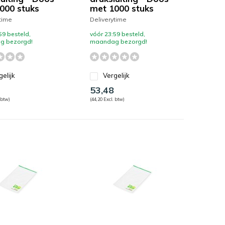
000 stuks
met 1000 stuks
time
Deliverytime
59 besteld,
vóór 23:59 besteld,
g bezorgd!
maandag bezorgd!
gelijk
Vergelijk
53,48
 btw)
(44,20 Excl. btw)