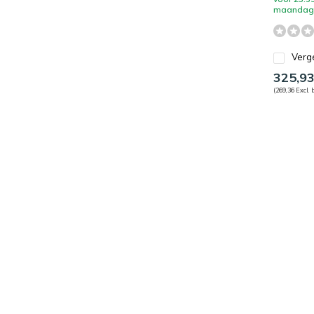
maandag 
Verge
325,9
(269,36 Excl. 