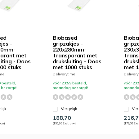
sed
Biobased
Bioba
jes -
gripzakjes -
gripza
50mm-
220x280mm-
230x
arant met
Transparant met
Trans
iting - Doos
druksluiting - Doos
druks
00 stuks
met 1000 stuks
met 1
ime
Deliverytime
Delivery
 besteld,
vóór 23:59 besteld,
vóór 23:
bezorgd!
maandag bezorgd!
maanda
lijk
Vergelijk
Ver
6
188,70
216,7
btw)
(155,95 Excl. btw)
(179,09 Excl