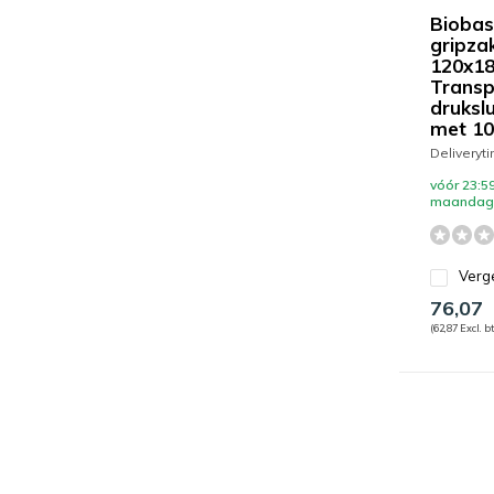
Bioba
gripzak
120x1
Transp
drukslu
met 10
Deliveryt
vóór 23:59
maandag 
Verge
76,07
(62,87 Excl. b