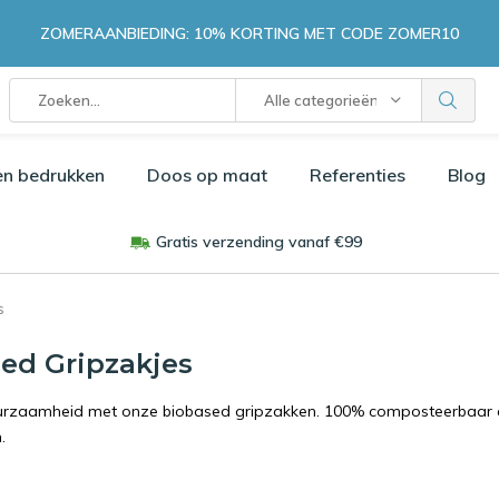
ZOMERAANBIEDING: 10% KORTING MET CODE ZOMER10
Alle categorieën
en bedrukken
Doos op maat
Referenties
Blog
Gratis verzending vanaf €99
s
ed Gripzakjes
urzaamheid met onze biobased gripzakken. 100% composteerbaar en 
.