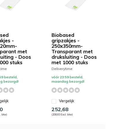
sed
Biobased
kjes -
gripzakjes -
320mm-
250x350mm-
parant met
Transparant met
luiting - Doos
druksluiting - Doos
000 stuks
met 1000 stuks
time
Deliverytime
59 besteld,
vóór 23:59 besteld,
g bezorgd!
maandag bezorgd!
gelijk
Vergelijk
0
252,68
. btw)
(208,83 Excl. btw)