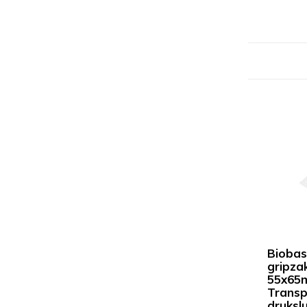
Bioba
gripzak
55x65
Transp
drukslu