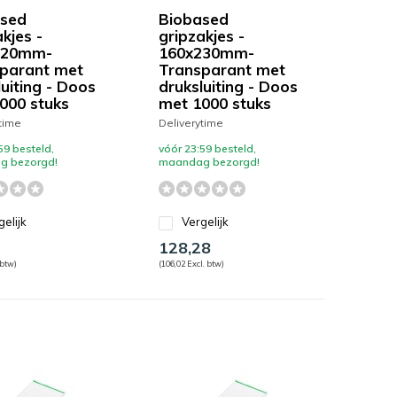
sed
Biobased
kjes -
gripzakjes -
220mm-
160x230mm-
parant met
Transparant met
luiting - Doos
druksluiting - Doos
000 stuks
met 1000 stuks
time
Deliverytime
59 besteld,
vóór 23:59 besteld,
g bezorgd!
maandag bezorgd!
gelijk
Vergelijk
128,28
 btw)
(106,02 Excl. btw)