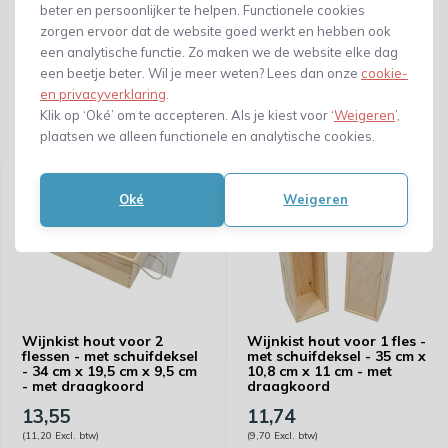
beter en persoonlijker te helpen. Functionele cookies
zorgen ervoor dat de website goed werkt en hebben ook
een analytische functie. Zo maken we de website elke dag
een beetje beter. Wil je meer weten? Lees dan onze
cookie-
en privacyverklaring
.
Klik op ‘Oké’ om te accepteren. Als je kiest voor ‘
Weigeren
’,
plaatsen we alleen functionele en analytische cookies.
Gerelateerde producten
Oké
Weigeren
Wijnkist hout voor 2
Wijnkist hout voor 1 fles -
flessen - met schuifdeksel
met schuifdeksel - 35 cm x
- 34 cm x 19,5 cm x 9,5 cm
10,8 cm x 11 cm - met
- met draagkoord
draagkoord
13,55
11,74
(11,20 Excl. btw)
(9,70 Excl. btw)