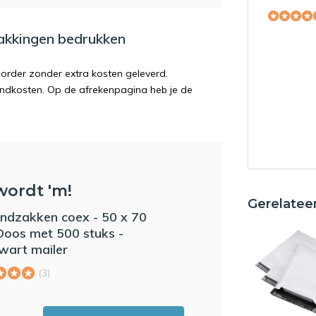
pakkingen bedrukken
order zonder extra kosten geleverd.
endkosten. Op de afrekenpagina heb je de
SR
wordt 'm!
Gerelatee
ndzakken coex - 50 x 70
Doos met 500 stuks -
wart mailer
(3)