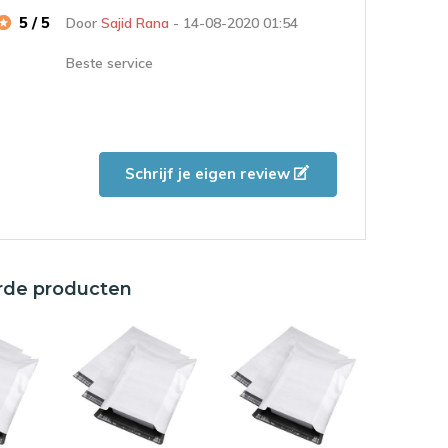
5 / 5
Door
Sajid Rana
- 14-08-2020 01:54
Beste service
Ik heb om 16:30 besteld en eerstvolgend dag
om 10:00uur ontvangen. Verpakking zakken
van goede kwaliteit tegen scherpe prijzen.
(Sterke punten: Goede service)
Schrijf je eigen review
rde producten