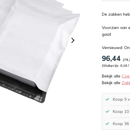
De zakken hebb
Voorzien van e
gaat
Vernieuwd: On
96,44
(79,
(Stukprijs: 0,16 /
Bekijk alle
Coe
Bekijk alle
Zak
Koop 5 v
Koop 10 
Koop 36 