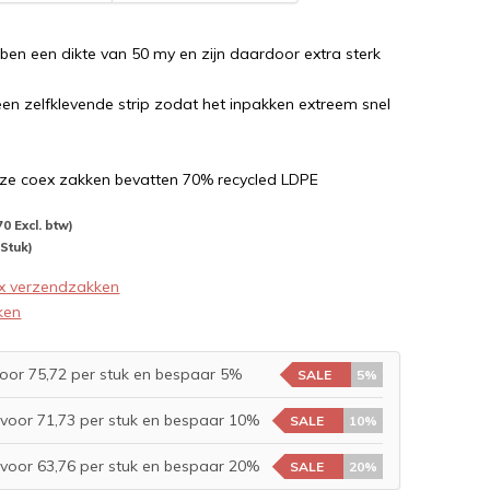
en een dikte van 50 my en zijn daardoor extra sterk
en zelfklevende strip zodat het inpakken extreem snel
ze coex zakken bevatten 70% recycled LDPE
70 Excl. btw)
 Stuk)
x verzendzakken
ken
oor 75,72 per stuk en bespaar 5%
SALE
5%
voor 71,73 per stuk en bespaar 10%
SALE
10%
voor 63,76 per stuk en bespaar 20%
SALE
20%