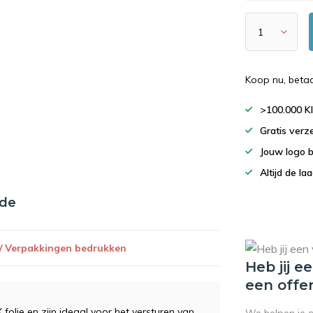
Koop nu, beta
>100.000 K
Gratis verz
Jouw logo 
Altijd de la
nde
 / Verpakkingen bedrukken
Heb jij e
een offe
olie en zijn ideaal voor het versturen van
We helpen je 