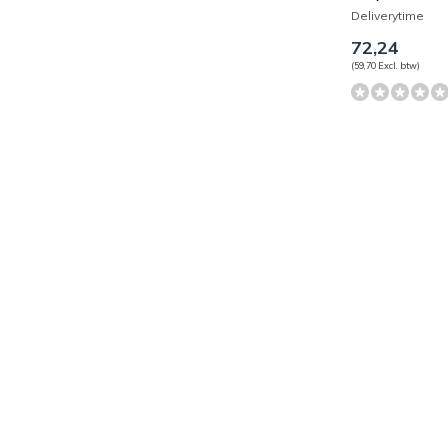
Deliverytime
72,24
(59,70 Excl. btw)