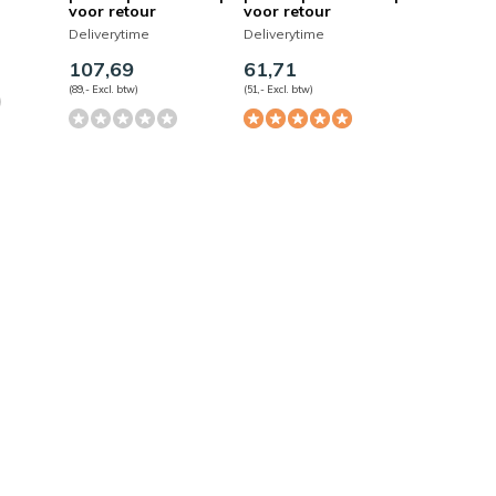
voor retour
voor retour
Deliverytime
Deliverytime
107,69
61,71
(89,- Excl. btw)
(51,- Excl. btw)