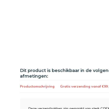
Dit product is beschikbaar in de volge
afmetingen:
Productomschrijving
Gratis verzending vanaf €99
Deze verzendzakken zijn gemaakt van sterk COEX f