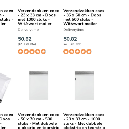
n coex
Verzendzakken coex
Verzendzakken coex
m -
- 23 x 33 cm - Doos
- 35 x 50 cm - Doos
stuks -
met 1000 stuks -
met 500 stuks -
ler
Wit/zwart mailer
Wit/zwart mailer
Deliverytime
Deliverytime
50,82
50,82
(42,- Excl. btw)
(42,- Excl. btw)
n coex
Verzendzakken coex
Verzendzakken coex
 Doos
- 50 x 70 cm - 500
- 23 x 33 cm - 1000
-
stuks - Met dubbele
stuks - Met dubbele
ler
plakstrip en tearstrip
plakstrip en tearstrip