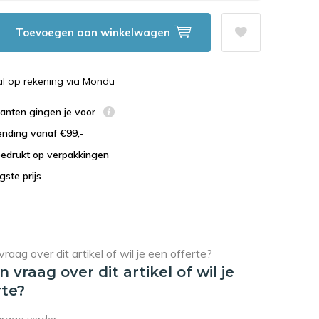
Toevoegen aan winkelwagen
al op rekening via Mondu
lanten gingen je voor
ending vanaf €99,-
bedrukt op verpakkingen
agste prijs
en vraag over dit artikel of wil je
rte?
graag verder