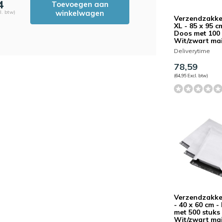
4
Toevoegen aan
winkelwagen
l. btw)
Verzendzakke
XL - 85 x 95 c
Doos met 100 
Wit/zwart mai
Deliverytime
78,59
(64,95 Excl. btw)
Verzendzakke
- 40 x 60 cm -
met 500 stuks 
Wit/zwart mai