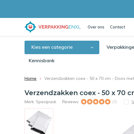
Over ons
Contact
Kies een categorie
Verpakkinge
Kennisbank
Home
Verzendzakken coex - 50 x 70 cm - Doos met 
Verzendzakken coex - 50 x 70 c
Merk:
Specipack
Reviews:
V
(3)