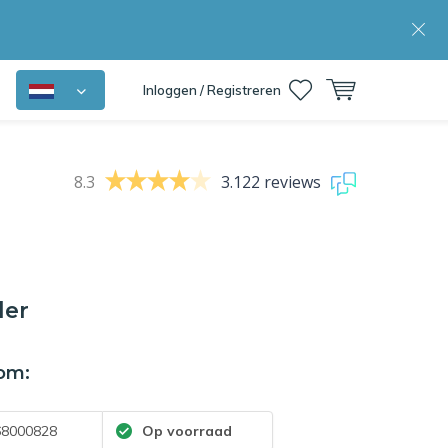
Inloggen / Registreren
8.3
3.122 reviews
ler
om:
8000828
Op voorraad