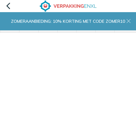
ZOMERAANBIEDING: 10% KORTING MET CODE ZOMER10
menu
zoeken
inloggen
wishlist
contact
winkelwagen
home