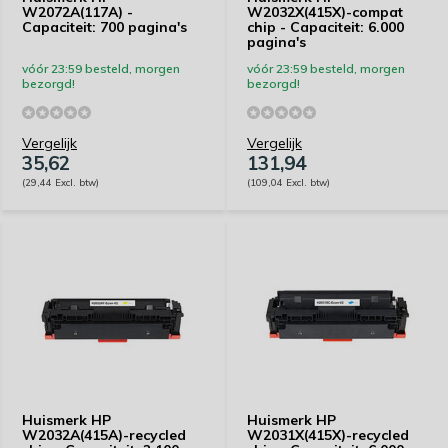
W2072A(117A) -
W2032X(415X)-compat
Capaciteit: 700 pagina's
chip - Capaciteit: 6.000
pagina's
vóór 23:59 besteld, morgen
vóór 23:59 besteld, morgen
bezorgd!
bezorgd!
Vergelijk
Vergelijk
35,62
131,94
(29,44 Excl. btw)
(109,04 Excl. btw)
Huismerk HP
Huismerk HP
W2032A(415A)-recycled
W2031X(415X)-recycled