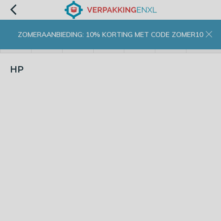
ZOMERAANBIEDING: 10% KORTING MET CODE ZOMER10
menu
zoeken
inloggen
wishlist
contact
winkelwagen
home
HP