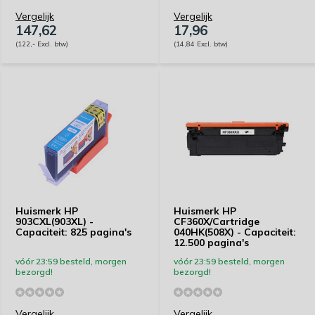
Vergelijk
Vergelijk
147,62
17,96
(122,- Excl. btw)
(14,84 Excl. btw)
Huismerk HP
Huismerk HP
903CXL(903XL) -
CF360X/Cartridge
Capaciteit: 825 pagina's
040HK(508X) - Capaciteit:
12.500 pagina's
vóór 23:59 besteld, morgen
vóór 23:59 besteld, morgen
bezorgd!
bezorgd!
Vergelijk
Vergelijk