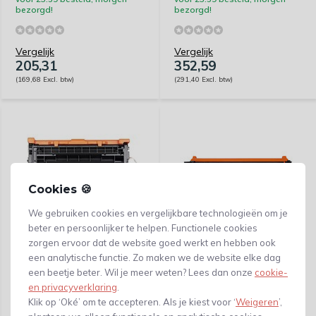
bezorgd!
bezorgd!
Vergelijk
Vergelijk
205,31
352,59
(169,68 Excl. btw)
(291,40 Excl. btw)
Cookies 🍪
We gebruiken cookies en vergelijkbare technologieën om je
beter en persoonlijker te helpen. Functionele cookies
zorgen ervoor dat de website goed werkt en hebben ook
Huismerk HP
Huismerk HP
W1470A(147A) -
W1350A(135A) -
een analytische functie. Zo maken we de website elke dag
Capaciteit: 10.500
Capaciteit: 1.100 pagina's
een beetje beter. Wil je meer weten? Lees dan onze
cookie-
pagina's
en privacyverklaring
.
vóór 23:59 besteld, morgen
vóór 23:59 besteld, morgen
Klik op ‘Oké’ om te accepteren. Als je kiest voor ‘
Weigeren
’,
bezorgd!
bezorgd!