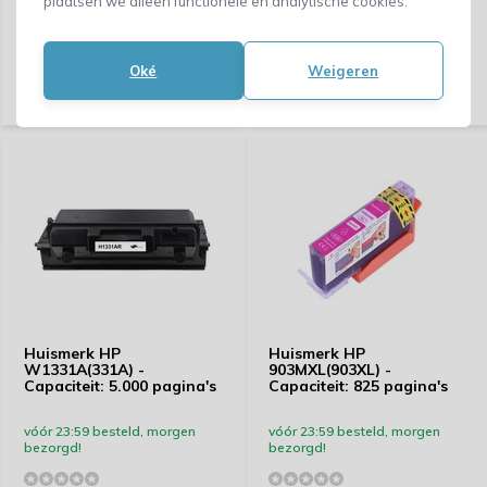
plaatsen we alleen functionele en analytische cookies.
Vergelijk
Vergelijk
282,61
79,42
Oké
Weigeren
(233,56 Excl. btw)
(65,64 Excl. btw)
Huismerk HP
Huismerk HP
W1331A(331A) -
903MXL(903XL) -
Capaciteit: 5.000 pagina's
Capaciteit: 825 pagina's
vóór 23:59 besteld, morgen
vóór 23:59 besteld, morgen
bezorgd!
bezorgd!