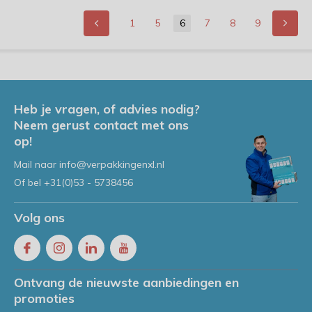
1
5
6
7
8
9
Heb je vragen, of advies nodig?
Neem gerust contact met ons
op!
Mail naar
info@verpakkingenxl.nl
Of bel
+31(0)53 - 5738456
Volg ons
Ontvang de nieuwste aanbiedingen en
promoties