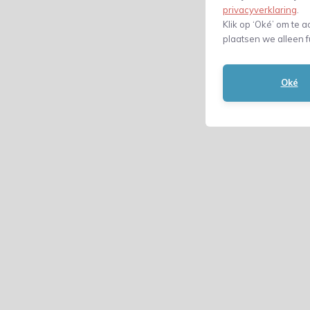
privacyverklaring
.
Klik op ‘Oké’ om te a
plaatsen we alleen f
Oké