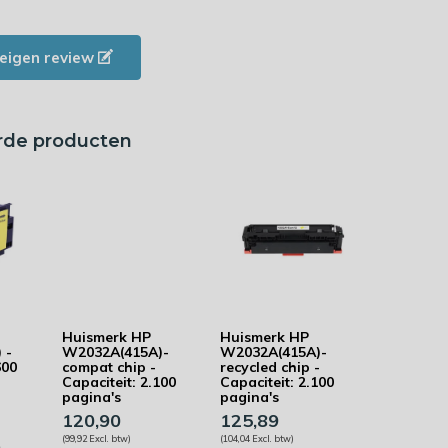
e eigen review
rde producten
Huismerk HP
Huismerk HP
 -
W2032A(415A)-
W2032A(415A)-
600
compat chip -
recycled chip -
Capaciteit: 2.100
Capaciteit: 2.100
pagina's
pagina's
120,90
125,89
(99,92 Excl. btw)
(104,04 Excl. btw)