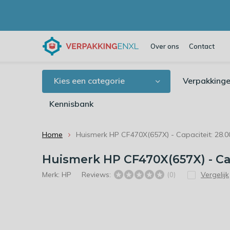
Over ons
Contact
Kies een categorie
Verpakkinge
Kennisbank
Home
Huismerk HP CF470X(657X) - Capaciteit: 28.0
Huismerk HP CF470X(657X) - Cap
Merk:
HP
Reviews:
Vergelijk
(0)