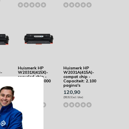
Huismerk HP
Huismerk HP
)-
W2031X(415X)-
W2031A(415A)-
recycled chip -
compat chip -
000
Capaciteit: 6.000
Capaciteit: 2.100
pagina's
pagina's
136,92
120,90
(113,16 Excl. btw)
(99,92 Excl. btw)