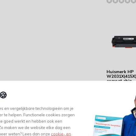
Huismerk HP
W2031X(415X
compat chip -
Capaciteit: 6.
pagina's
🍪
131,94
(109,04 Excl. btw)
s en vergelijkbare technologieën om je
er te helpen. Functionele cookies zorgen
te goed werkt en hebben ook een
. Zo maken we de website elke dag een
e meer weten? Lees dan onze
cookie- en