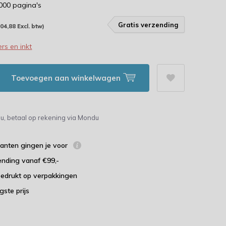
.000 pagina's
Gratis verzending
204,88 Excl. btw)
rs en inkt
Toevoegen aan winkelwagen
u, betaal op rekening via Mondu
lanten gingen je voor
ending vanaf €99,-
bedrukt op verpakkingen
agste prijs