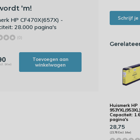
wordt 'm!
Schrijf j
erk HP CF470X(657X) -
iteit: 28.000 pagina's
(0)
Gerelatee
90
Toevoegen aan
winkelwagen
cl. btw)
Huismerk HP
953YXL(953XL)
Capaciteit: 1.
pagina's
28,75
(23,76 Excl. btw)