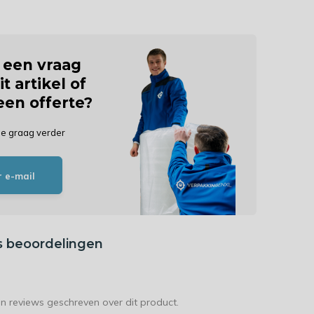
j een vraag
it artikel of
 een offerte?
je graag verder
r e-mail
s beoordelingen
en reviews geschreven over dit product.