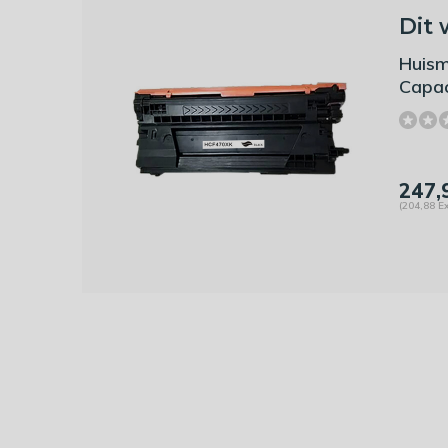
Dit 
Huism
Capac
247,
(204,88 Ex