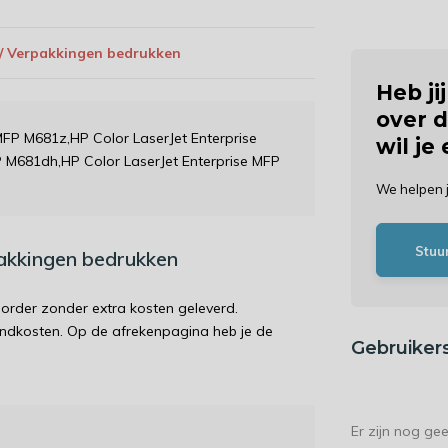
 / Verpakkingen bedrukken
Heb ji
over d
 MFP M681z,HP Color LaserJet Enterprise
wil je
 M681dh,HP Color LaserJet Enterprise MFP
We helpen 
Stuu
pakkingen bedrukken
order zonder extra kosten geleverd.
endkosten. Op de afrekenpagina heb je de
Gebruiker
Er zijn nog ge