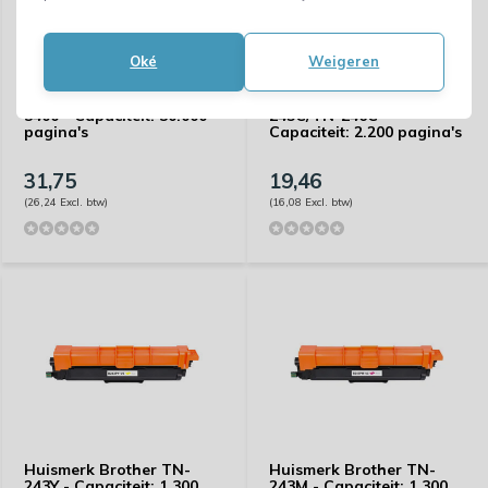
Oké
Weigeren
Huismerk Brother DR-
Huismerk Brother TN-
3400 - Capaciteit: 30.000
245C/TN-246C -
pagina's
Capaciteit: 2.200 pagina's
31,75
19,46
(26,24 Excl. btw)
(16,08 Excl. btw)
Huismerk Brother TN-
Huismerk Brother TN-
243Y - Capaciteit: 1.300
243M - Capaciteit: 1.300