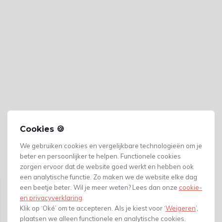
Cookies 🍪
We gebruiken cookies en vergelijkbare technologieën om je
beter en persoonlijker te helpen. Functionele cookies
zorgen ervoor dat de website goed werkt en hebben ook
Gerelateerde producten
een analytische functie. Zo maken we de website elke dag
een beetje beter. Wil je meer weten? Lees dan onze
cookie-
en privacyverklaring
.
Klik op ‘Oké’ om te accepteren. Als je kiest voor ‘
Weigeren
’,
plaatsen we alleen functionele en analytische cookies.