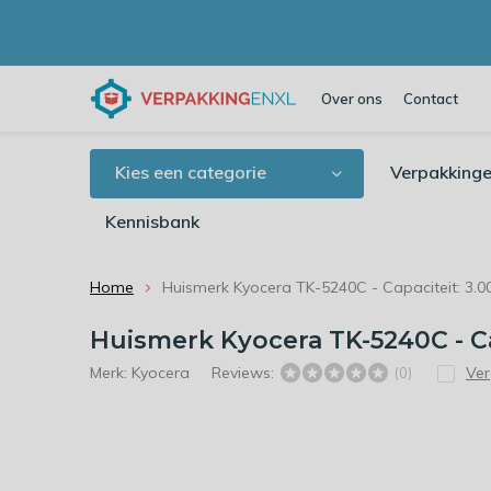
Over ons
Contact
Kies een categorie
Verpakkinge
Kennisbank
Home
Huismerk Kyocera TK-5240C - Capaciteit: 3.0
Huismerk Kyocera TK-5240C - Ca
Merk:
Kyocera
Reviews:
Ver
(0)