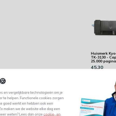
Huismerk Kyo
TK-3130 - Cap
25.000 pagina
45,30
(37,44 Excl. btw)
🍪
s en vergelijkbare technologieën om je
er te helpen. Functionele cookies zorgen
te goed werkt en hebben ook een
. Zo maken we de website elke dag een
e meer weten? Lees dan onze
cookie- en