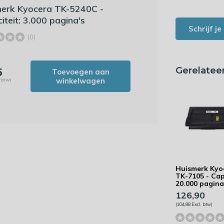
erk Kyocera TK-5240C -
iteit: 3.000 pagina's
Schrijf j
(0)
Gerelatee
5
Toevoegen aan
winkelwagen
. btw)
Huismerk Kyo
TK-7105 - Cap
20.000 pagina
126,90
(104,88 Excl. btw)