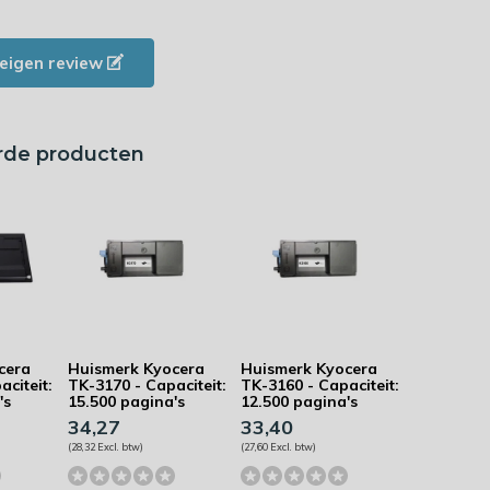
e eigen review
rde producten
cera
Huismerk Kyocera
Huismerk Kyocera
aciteit:
TK-3170 - Capaciteit:
TK-3160 - Capaciteit:
's
15.500 pagina's
12.500 pagina's
34,27
33,40
(28,32 Excl. btw)
(27,60 Excl. btw)