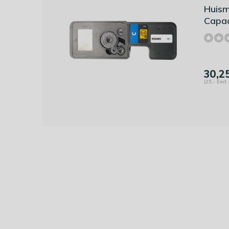
Huism
Capac
30,2
(25,- Excl