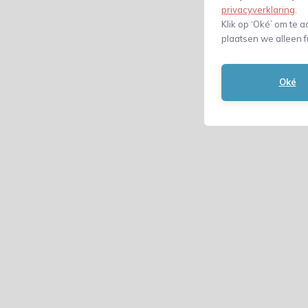
privacyverklaring
.
Klik op ‘Oké’ om te a
plaatsen we alleen f
Oké