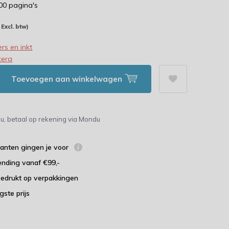
000 pagina's
- Excl. btw)
rs en inkt
cera
Toevoegen aan winkelwagen
u, betaal op rekening via Mondu
lanten gingen je voor
ending vanaf €99,-
bedrukt op verpakkingen
agste prijs