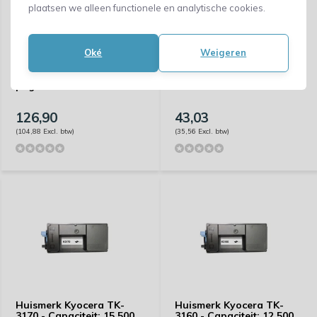
plaatsen we alleen functionele en analytische cookies.
Oké
Weigeren
Huismerk Kyocera TK-
Huismerk Kyocera TK-
7105 - Capaciteit: 20.000
3190 - None
pagina's
126,90
43,03
(104,88 Excl. btw)
(35,56 Excl. btw)
Huismerk Kyocera TK-
Huismerk Kyocera TK-
3170 - Capaciteit: 15.500
3160 - Capaciteit: 12.500