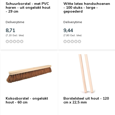
Schuurborstel - met PVC
Witte latex handschoenen
haren - uit ongelakt hout
- 100 stuks - large -
- 29 cm
gepoederd
Deliverytime
Deliverytime
8,71
9,44
(7,20 Excl. btw)
(7,80 Excl. btw)
Kokosborstel - ongelakt
Borstelsteel uit hout - 120
hout - 60 cm
cm x 22,5 mm