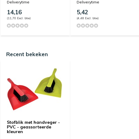
Deliverytime
Deliverytime
14,16
5,42
(11,70 Excl. btw)
(4,48 Excl. btw)
Recent bekeken
Stofblik met handveger -
PVC - geassorteerde
kleuren