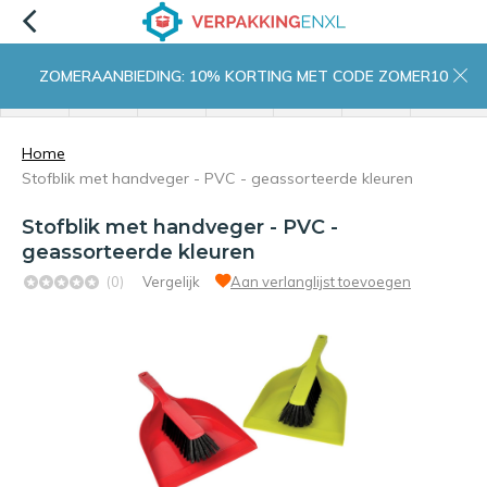
ZOMERAANBIEDING: 10% KORTING MET CODE ZOMER10
menu
zoeken
inloggen
wishlist
contact
winkelwagen
home
Home
Stofblik met handveger - PVC - geassorteerde kleuren
Stofblik met handveger - PVC -
geassorteerde kleuren
(0)
Vergelijk
Aan verlanglijst toevoegen