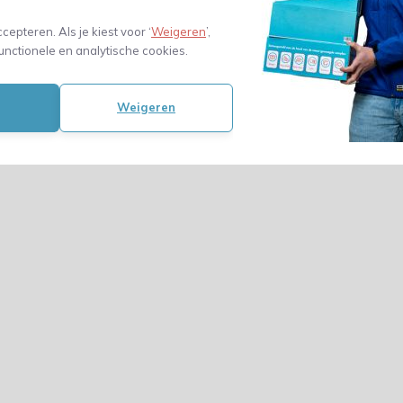
03
Toevoegen aan
winkelwagen
cl. btw)
Stazakken kra
ccepteren. Als je kiest voor ‘
Weigeren
’,
zonder venste
unctionele en analytische cookies.
1000ml - 180
- 200 stuks
64,74
Weigeren
(53,50 Excl. btw)