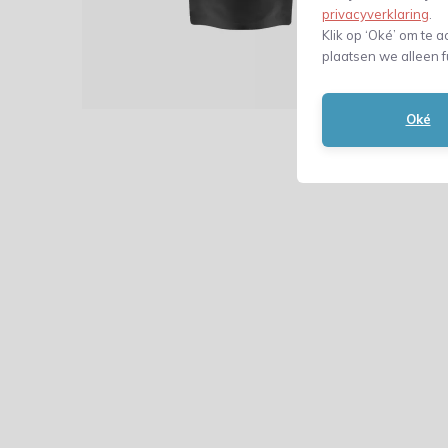
487,
privacyverklaring
.
(402,50 Ex
Klik op ‘Oké’ om te a
plaatsen we alleen f
Oké