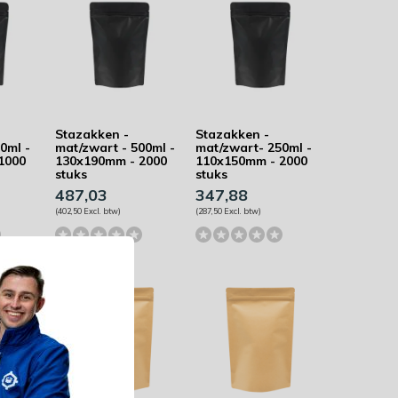
Stazakken -
Stazakken -
0ml -
mat/zwart - 500ml -
mat/zwart- 250ml -
1000
130x190mm - 2000
110x150mm - 2000
stuks
stuks
487,03
347,88
(402,50 Excl. btw)
(287,50 Excl. btw)