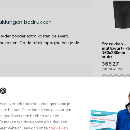
pakkingen bedrukken
order zonder extra kosten geleverd.
endkosten. Op de afrekenpagina heb je de
Stazakken -
mat/zwart- 75
160x230mm - 
stuks
365,27
(301,88 Excl. btw)
wordt 'm!
🍪
kken - mat/zwart- 3000ml-
250mm - 1000 stuks
s en vergelijkbare technologieën om je
er te helpen. Functionele cookies zorgen
(0)
te goed werkt en hebben ook een
. Zo maken we de website elke dag een
e meer weten? Lees dan onze
cookie- en