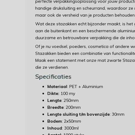
perfecte verpakkingsoplossing voor jouw product
handige druksluiting en scheurrand, waardoor ze ni
maar ook de versheid van je producten behouden bl
Wat deze stazakken echt bijzonder maakt, is het
aan de buitenkant en een beschermende aluminium
duurzame en betrouwbare verpakking die de inhoud
Of je nu voedsel, poeders, cosmetica of andere w
Stazakken bieden een combinatie van functionalite
Maak een statement met onze mat zwarte Stazakk
die ze verdienen.
Specificaties
Materiaal
: PET + Aluminium
Dikte:
100 my
Lengte
: 250mm
Breedte
: 200mm
Lengte sluiting t/m bovenzijde
: 30mm
Bodem
: 2x50mm
Inhoud
: 3000ml