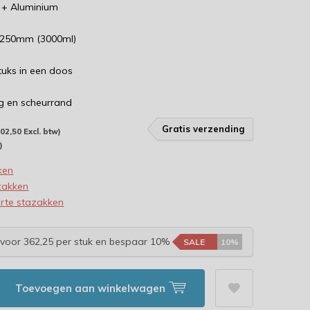
T + Aluminium
x250mm (3000ml)
tuks in een doos
ng en scheurrand
Gratis verzending
402,50 Excl. btw)
)
ken
zakken
rte stazakken
voor 362,25 per stuk en bespaar 10%
SALE
10%
Toevoegen aan winkelwagen