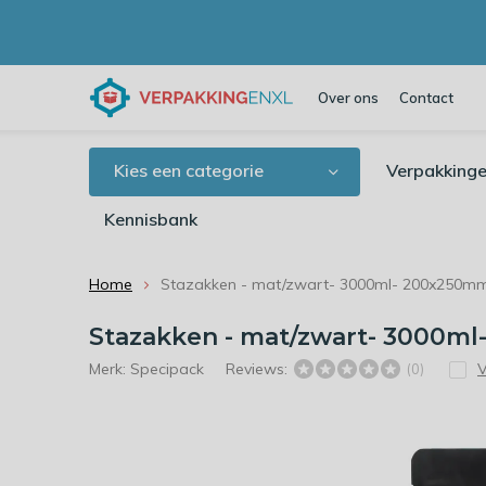
Over ons
Contact
Kies een categorie
Verpakkinge
Kennisbank
Home
Stazakken - mat/zwart- 3000ml- 200x250mm
Stazakken - mat/zwart- 3000ml
Merk:
Specipack
Reviews:
V
(0)