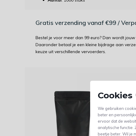
Aantal
: 1000 stuks
Gratis verzending vanaf €99 / Ver
Bestel je voor meer dan 99 euro? Dan wordt jouw 
Daaronder betaal je een kleine bijdrage aan verz
keuze uit verschillende vervoerders.
Dit 
Cookies 
Staza
200x
We gebruiken cookie
beter en persoonlijk
ervoor dat de websi
analytische functie
beetje beter. Wil j