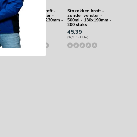
ft -
Stazakken kraft -
Stazakken kraft -
r -
zonder venster -
zonder venster -
x225mm
750ml - 160x230mm -
500ml - 130x190mm -
200 stuks
200 stuks
57,87
45,39
(47,83 Excl. btw)
(37,51 Excl. btw)