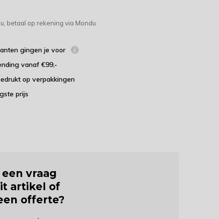
u, betaal op rekening via Mondu
lanten gingen je voor
ending vanaf €99,-
bedrukt op verpakkingen
agste prijs
j een vraag
it artikel of
 een offerte?