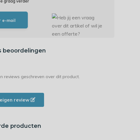
je graag verder
r e-mail
s beoordelingen
en reviews geschreven over dit product.
e eigen review
rde producten