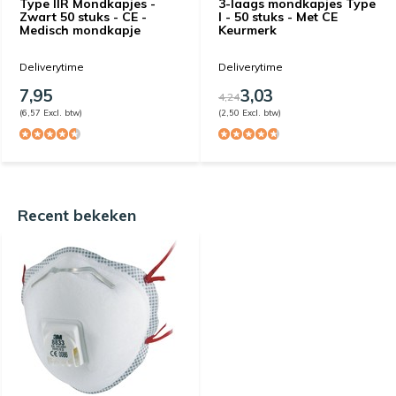
Type IIR Mondkapjes -
3-laags mondkapjes Type
Zwart 50 stuks - CE -
I - 50 stuks - Met CE
Medisch mondkapje
Keurmerk
Deliverytime
Deliverytime
7,95
3,03
4,24
(6,57 Excl. btw)
(2,50 Excl. btw)
Recent bekeken