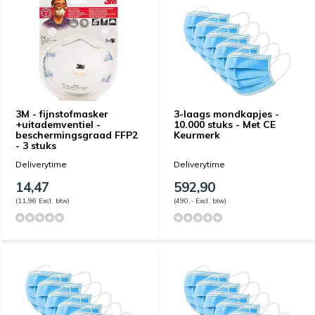
3M - fijnstofmasker
3-laags mondkapjes -
+uitademventiel -
10.000 stuks - Met CE
beschermingsgraad FFP2
Keurmerk
- 3 stuks
Deliverytime
Deliverytime
14,47
592,90
(11,96 Excl. btw)
(490,- Excl. btw)