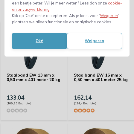
een beetje beter. Wil je meer weten? Lees dan onze
cookie-
en privacyverklaring
.
Gerelateerde producten
Klik op ‘Oké’ om te accepteren. Als je kiest voor ‘
Weigeren
’,
plaatsen we alleen functionele en analytische cookies.
Oké
Weigeren
Staalband EW 13 mm x
Staalband EW 16 mm x
0,50 mm x 401 meter 20 kg
0,50 mm x 401 meter 25 kg
133,04
162,14
(109,95 Excl. btw)
(134,- Excl. btw)