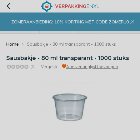
ZOMERAANBIEDING: 10% KORTING MET CODE ZOMER10
menu
zoeken
inloggen
wishlist
contact
winkelwagen
home
Home
Sausbakje - 80 ml transparant - 1000 stuks
Sausbakje - 80 ml transparant - 1000 stuks
(0)
Vergelijk
Aan verlanglijst toevoegen