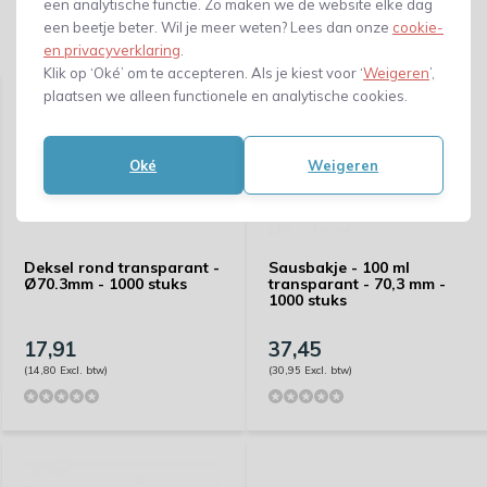
een analytische functie. Zo maken we de website elke dag
een beetje beter. Wil je meer weten? Lees dan onze
cookie-
Gerelateerde producten
en privacyverklaring
.
Klik op ‘Oké’ om te accepteren. Als je kiest voor ‘
Weigeren
’,
plaatsen we alleen functionele en analytische cookies.
Oké
Weigeren
Deksel rond transparant -
Sausbakje - 100 ml
Ø70.3mm - 1000 stuks
transparant - 70,3 mm -
1000 stuks
17,91
37,45
(14,80 Excl. btw)
(30,95 Excl. btw)