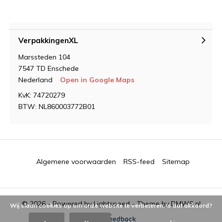
VerpakkingenXL
Marssteden 104
7547 TD Enschede
Nederland
Open in Google Maps
KvK: 74720279
BTW: NL860003772B01
Algemene voorwaarden
RSS-feed
Sitemap
© 2026 - Powered by
Lightspeed
- Theme by
DMWS.nl
Wij slaan cookies op om onze website te verbeteren. Is dat akkoord?